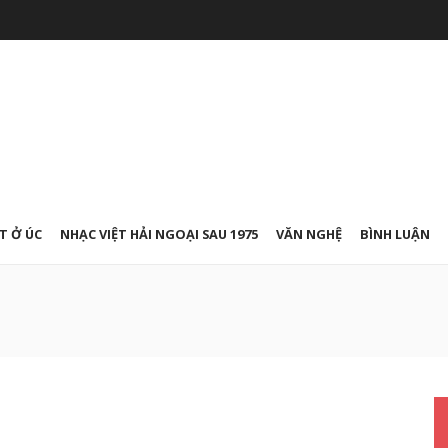
T Ở ÚC
NHẠC VIỆT HẢI NGOẠI SAU 1975
VĂN NGHỆ
BÌNH LUẬN