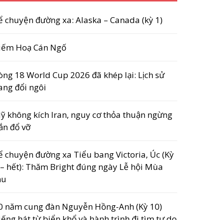
ể chuyện đường xa: Alaska – Canada (kỳ 1)
iếm Hoạ Cán Ngố
òng 18 World Cup 2026 đã khép lại: Lịch sử
ang đổi ngôi
ỹ không kích Iran, nguy cơ thỏa thuận ngừng
ắn đổ vỡ
ể chuyện đường xa Tiểu bang Victoria, Úc (Kỳ
 – hết): Thăm Bright đúng ngày Lễ hội Mùa
hu
0 năm cung đàn Nguyễn Hồng-Anh (Kỳ 10)
iếng hát từ biển khổ và hành trình đi tìm tự do