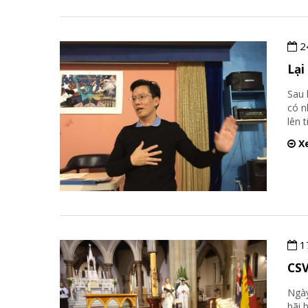
2
Lại
Sau 
có n
lên 
Xe
1
CSV
Ngày
hãi 