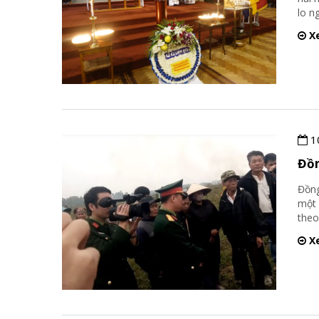
lo n
Xe
1
Đồn
Đồng
một 
theo
Xe