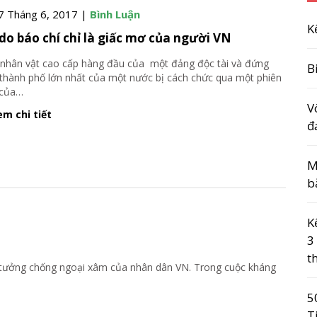
7 Tháng 6, 2017 |
Bình Luận
K
do báo chí chỉ là giấc mơ của người VN
nhân vật cao cấp hàng đầu của một đảng độc tài và đứng
B
thành phố lớn nhất của một nước bị cách chức qua một phiên
của
…
V
m chi tiết
đ
M
b
K
3
t
ý tưởng chống ngoại xâm của nhân dân VN. Trong cuộc kháng
5
T