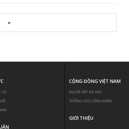
»
ỨC
CỘNG ĐỒNG VIỆT NAM
C ÚC
NGƯỜI VIỆT ĐÓ ĐÂY
GIỚI
THÔNG CÁO CỘNG ĐỒNG
 NAM
GIỚI THIỆU
LUẬN