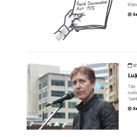
thàn
Xe
0
Luậ
Tân 
nước
“xan
Xe