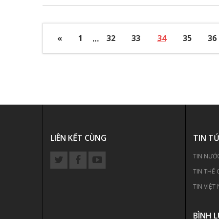
«
1
…
32
33
34
35
36
LIÊN KẾT CÙNG
TIN T
TIN NƯỚ
TIN THẾ 
TIN VIỆT
BÌNH 