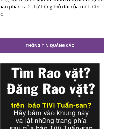
hân phận ca 2: Từ tiếng thở dài của một dân
ộc
.
THÔNG TIN QUẢNG CÁO