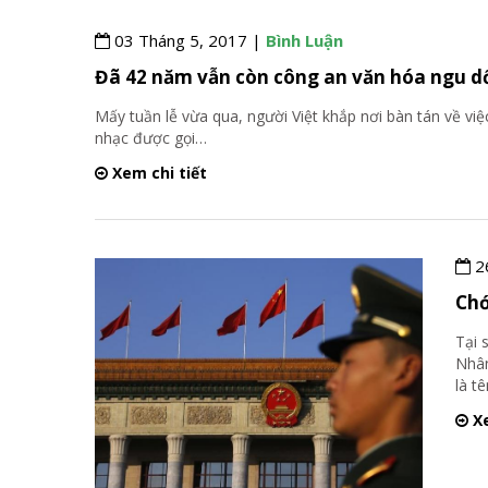
03 Tháng 5, 2017 |
Bình Luận
Đã 42 năm vẫn còn công an văn hóa ngu d
Mấy tuần lễ vừa qua, người Việt khắp nơi bàn tán về vi
nhạc được gọi
…
Xem chi tiết
2
Chớ
Tại 
Nhân
là t
Xe