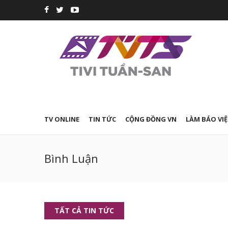
TV ONLINE
TIN TỨC
CỘNG ĐỒNG VN
LÀM BÁO VIỆ
Bình Luận
TẤT CẢ TIN TỨC