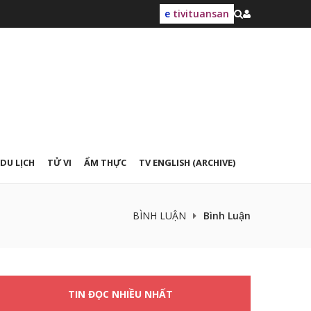
e
tivituansan
DU LỊCH
TỬ VI
ẨM THỰC
TV ENGLISH (ARCHIVE)
BÌNH LUẬN
Bình Luận
TIN ĐỌC NHIỀU NHẤT