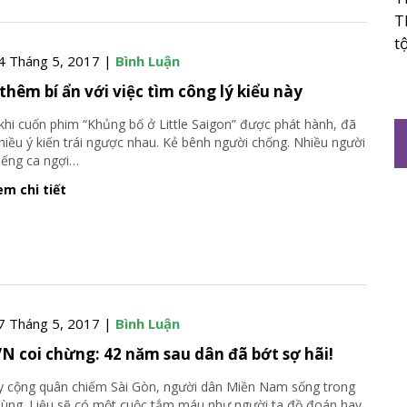
T
t
4 Tháng 5, 2017 |
Bình Luận
 thêm bí ẩn với việc tìm công lý kiểu này
khi cuốn phim “Khủng bố ở Little Saigon” được phát hành, đã
hiều ý kiến trái ngược nhau. Kẻ bênh người chống. Nhiều người
tiếng ca ngợi
…
m chi tiết
7 Tháng 5, 2017 |
Bình Luận
N coi chừng: 42 năm sau dân đã bớt sợ hãi!
 cộng quân chiếm Sài Gòn, người dân Miền Nam sống trong
hùng. Liệu sẽ có một cuộc tắm máu như người ta đồ đoán hay