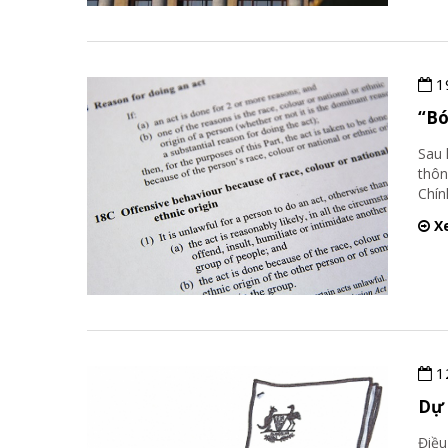
1
“Bó
Sau 
thôn
Chín
Xe
1
Dự 
Điều