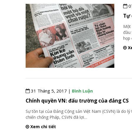
0
Tự 
Một 
đầu 
họp 
Xe
31 Tháng 5, 2017 |
Bình Luận
Chính quyền VN: đấu trường của đảng CS
Sự tồn tại của Đảng Cộng sản Việt Nam (CSVN) là do l
chiến chống Pháp, CSVN đã lợi
…
Xem chi tiết