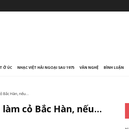
T Ở ÚC
NHẠC VIỆT HẢI NGOẠI SAU 1975
VĂN NGHỆ
BÌNH LUẬN
cỏ Bắc Hàn, nếu…
 làm cỏ Bắc Hàn, nếu…