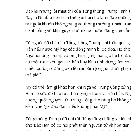
Đáp lại những lời miệt thị của Tổng thống Trump, lãnh t
đây là lần đầu tiên trên thế giới hai nhà lãnh đạo quốc
ra ngoài khuôn khổ ngoại giao thông thường. Chiến tr
tranh bằng vũ khí nguyên tử mà hai nước đang dọa dẫm
Có người đã chỉ trích Tổng thống Trump khi tuần qua tạ
Hàn nếu nước Mỹ hay các đồng minh bị đe dọa. Họ cho r
Nga nói ông Trump và ông Kim giống hai cậu họ trò đấu
cứ một mực kêu gọi các bên hãy bình tĩnh đừng làm cho
nhiều quốc gia đứng bên lề nhìn Kim Jong-un thử nghiệm
thế giới?
Mỹ có thể làm gì khác hơn khi Nga và Trung Cộng cứ n
Hàn có sức để tiếp tục thử nghiệm bom và hỏa tiễn. Ng
cường quốc nguyên tử, Trung Cộng cho rằng họ không c
kiềm chế “gã đầu đạn” nếu không phải Mỹ?
Tổng thống Trump đã nói rất đúng rằng những vị tiền 
cho Bắc Hàn có cơ hội phát triển nguyên tử và hỏa tiễ