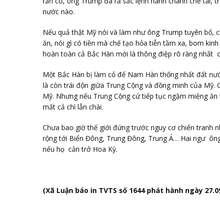
rắn có, ông Trump đã ra sắc lệnh hành chánh chế tài, tr
nước nào.
Nếu quả thật Mỹ nói và làm như ông Trump tuyên bố, 
ăn, nói gì có tiền mà chế tạo hỏa tiễn tầm xa, bom kinh 
hoàn toàn cả Bắc Hàn mới là thông điệp rõ ràng nhất c
Một Bắc Hàn bị làm cỏ để Nam Hàn thống nhất đất nư
là còn trái độn giữa Trung Cộng và đồng minh của Mỹ.
Mỹ. Nhưng nếu Trung Cộng cứ tiếp tục ngậm miệng ăn ti
mất cả chì lẫn chài.
Chưa bao giờ thế giới đứng trước nguy cơ chiến tranh 
rộng tới Biển Đông, Trung Đông, Trung Á… Hai ngư ông 
nếu họ cản trở Hoa Kỳ.
(Xã Luận báo in TVTS số 1644 phát hành ngày 27.0