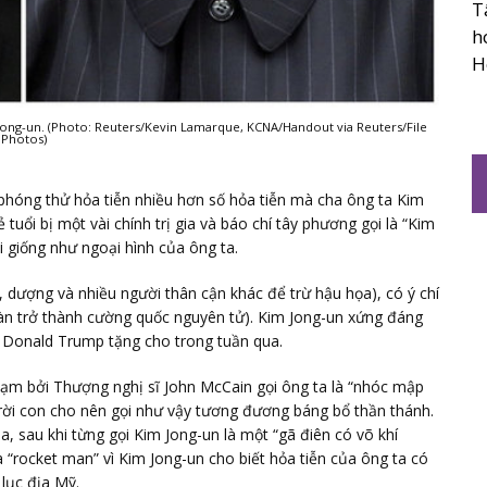
T
h
H
ong-un. (Photo: Reuters/Kevin Lamarque, KCNA/Handout via Reuters/File
Photos)
phóng thử hỏa tiễn nhiều hơn số hỏa tiễn mà cha ông ta Kim
ẻ tuổi bị một vài chính trị gia và báo chí tây phương gọi là “Kim
 giống như ngoại hình của ông ta.
h, dượng và nhiều người thân cận khác để trừ hậu họa), có ý chí
àn trở thành cường quốc nguyên tử). Kim Jong-un xứng đáng
Donald Trump tặng cho trong tuần qua.
hạm bởi Thượng nghị sĩ John McCain gọi ông ta là “nhóc mập
trời con cho nên gọi như vậy tương đương báng bổ thần thánh.
 sau khi từng gọi Kim Jong-un là một “gã điên có võ khí
“rocket man” vì Kim Jong-un cho biết hỏa tiễn của ông ta có
lục địa Mỹ.