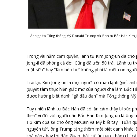
Ảnh ghép Tổng thống Mỹ Donald Trump và lãnh tụ Bắc Hàn Kim J
Trong vài năm cầm quyền, lãnh tụ Kim Jong-un đã cho 
Jong-il đã phóng cả đời. Cũng đã trên 50 trái. Lãnh tụ tr
mặt sữa” hay “Kim béo bự” không phải là một con người
Trái lại, Kim Jong-un là một người có máu lạnh (giết an
(quyết tâm thực hiện giấc mơ của người cha làm Bắc H
được hưởng biệt danh “gã đầu đạn” mà Tổng thống Mỹ 
Tuy nhiên lãnh tụ Bắc Hàn đã có lần cảm thấy bị xúc p
điên” vì đối với người dân Bắc Hàn Kim Jong-un là ông 
Họ Kim dọa sẽ cho ông McCain và Mỹ biết tay. Tuần qua,
nguyên tử”, ông Trump tặng thêm một biệt danh khác là 
khả năng bay tới đảo Guam bất cứ lúc nào, thậm chí cả 