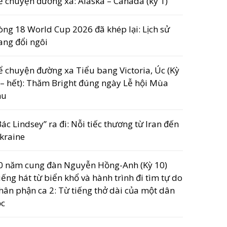
ể chuyện đường xa: Alaska – Canada (kỳ 1)
òng 18 World Cup 2026 đã khép lại: Lịch sử
ang đổi ngôi
ể chuyện đường xa Tiểu bang Victoria, Úc (Kỳ
 – hết): Thăm Bright đúng ngày Lễ hội Mùa
hu
Bác Lindsey” ra đi: Nỗi tiếc thương từ Iran đến
kraine
0 năm cung đàn Nguyễn Hồng-Anh (Kỳ 10)
iếng hát từ biển khổ và hành trình đi tìm tự do
hân phận ca 2: Từ tiếng thở dài của một dân
ộc