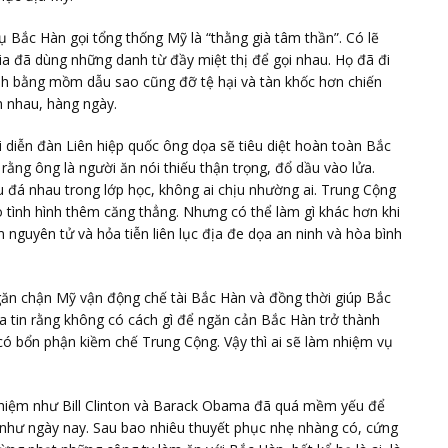
ụ Bắc Hàn gọi tổng thống Mỹ là “thằng già tâm thần”. Có lẽ
 gia đã dùng những danh từ đầy miệt thị để gọi nhau. Họ đã đi
anh bằng mồm dẫu sao cũng đỡ tệ hại và tàn khốc hơn chiến
 nhau, hàng ngày.
i diễn đàn Liên hiệp quốc ông dọa sẽ tiêu diệt hoàn toàn Bắc
ằng ông là người ăn nói thiếu thận trọng, đổ dầu vào lửa.
 đá nhau trong lớp học, không ai chịu nhường ai. Trung Cộng
 tình hình thêm căng thẳng. Nhưng có thể làm gì khác hơn khi
 nguyên tử và hỏa tiễn liên lục địa đe dọa an ninh và hòa bình
găn chận Mỹ vận động chế tài Bắc Hàn và đồng thời giúp Bắc
a tin rằng không có cách gì để ngăn cản Bắc Hàn trở thành
ó bổn phận kiềm chế Trung Cộng. Vậy thì ai sẽ làm nhiệm vụ
nhiệm như Bill Clinton và Barack Obama đã quá mềm yếu để
n như ngày nay. Sau bao nhiêu thuyết phục nhẹ nhàng có, cứng