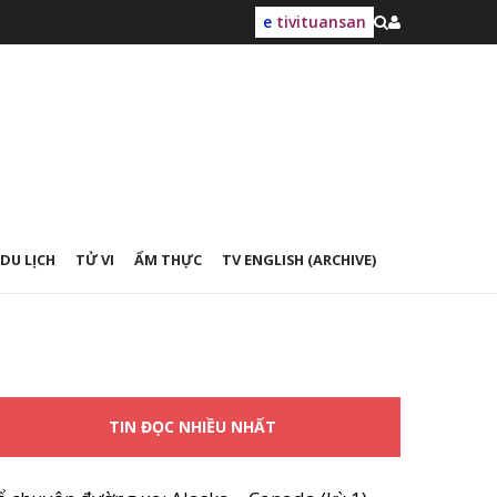
e
tivituansan
DU LỊCH
TỬ VI
ẨM THỰC
TV ENGLISH (ARCHIVE)
TIN ĐỌC NHIỀU NHẤT