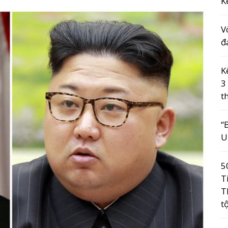
K
V
đ
K
3
t
“
U
5
T
T
t