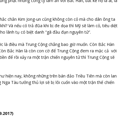
ừng phạt những công ty làm ăn với Bắc Hàn, bất kể họ là ai, là
chắc chắn Kim Jong-un cũng không còn cỏ mà cho dân ông ta
khí? Và nếu có trả đũa khi bị đe dọa thì Mỹ sẽ làm cỏ, tiêu diệt
ho lãnh tụ có biệt danh “gã đầu đạn nguyên tử”.
ớc là điều mà Trung Cộng chẳng bao giờ muốn. Còn Bắc Hàn
 Còn Bắc Hàn là còn con cờ để Trung Cộng đem ra mặc cả với
ền để rồi xảy ra một trận chiến nguyên tử thì Trung Cộng sẽ
như hiện nay, không những trên bán đảo Triều Tiên mà còn lan
Nga Tàu tưởng thủ lợi sẽ bị lôi cuốn vào một trận thế chiến
9.2017)