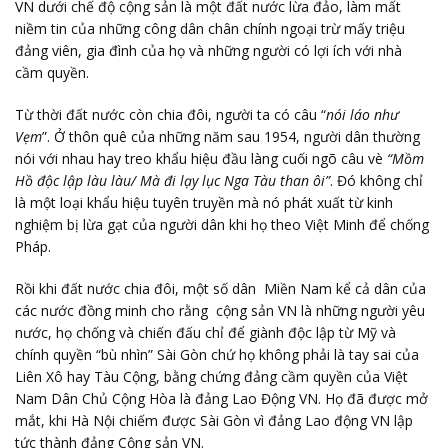
VN dưới chế độ cộng sản là một đất nước lừa đảo, làm mất
niềm tin của những công dân chân chính ngoại trừ mấy triệu
đảng viên, gia đình của họ và những người có lợi ích với nhà
cầm quyền.
Từ thời đất nước còn chia đôi, người ta có câu “
nói láo như
Vẹm
”. Ở thôn quê của những năm sau 1954, người dân thường
nói với nhau hay treo khẩu hiệu đầu làng cuối ngõ câu vè
“Mồm
Hồ độc lập làu làu/ Mà đi lạy lục Nga Tàu than ôi”
. Đó không chỉ
là một loại khẩu hiệu tuyên truyền mà nó phát xuất từ kinh
nghiệm bị lừa gạt của người dân khi họ theo Việt Minh để chống
Pháp.
Rồi khi đất nước chia đôi, một số dân Miền Nam kể cả dân của
các nước đồng minh cho rằng cộng sản VN là những người yêu
nước, họ chống và chiến đấu chỉ để giành độc lập từ Mỹ và
chính quyền “bù nhìn” Sài Gòn chứ họ không phải là tay sai của
Liên Xô hay Tàu Cộng, bằng chứng đảng cầm quyền của Việt
Nam Dân Chủ Cộng Hòa là đảng Lao Động VN. Họ đã được mở
mắt, khi Hà Nội chiếm được Sài Gòn vì đảng Lao động VN lập
tức thành đảng Cộng sản VN.