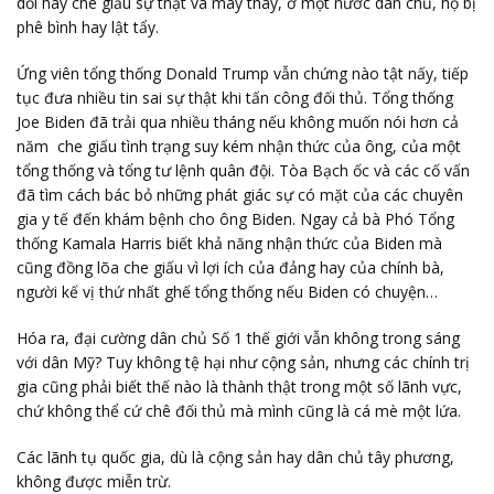
dối hay che giấu sự thật và may thay, ở một nước dân chủ, họ bị
phê bình hay lật tẩy.
Ứng viên tổng thống Donald Trump vẫn chứng nào tật nấy, tiếp
tục đưa nhiều tin sai sự thật khi tấn công đối thủ. Tổng thống
Joe Biden đã trải qua nhiều tháng nếu không muốn nói hơn cả
năm che giấu tình trạng suy kém nhận thức của ông, của một
tổng thống và tổng tư lệnh quân đội. Tòa Bạch ốc và các cố vấn
đã tìm cách bác bỏ những phát giác sự có mặt của các chuyên
gia y tế đến khám bệnh cho ông Biden. Ngay cả bà Phó Tổng
thống Kamala Harris biết khả năng nhận thức của Biden mà
cũng đồng lõa che giấu vì lợi ích của đảng hay của chính bà,
người kế vị thứ nhất ghế tổng thống nếu Biden có chuyện…
Hóa ra, đại cường dân chủ Số 1 thế giới vẫn không trong sáng
với dân Mỹ? Tuy không tệ hại như cộng sản, nhưng các chính trị
gia cũng phải biết thế nào là thành thật trong một số lãnh vực,
chứ không thể cứ chê đối thủ mà mình cũng là cá mè một lứa.
Các lãnh tụ quốc gia, dù là cộng sản hay dân chủ tây phương,
không được miễn trừ.