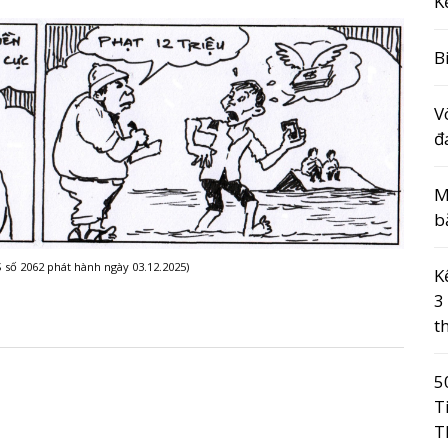
K
B
V
đ
M
b
 số 2062 phát hành ngày 03.12.2025)
K
3
t
5
T
T