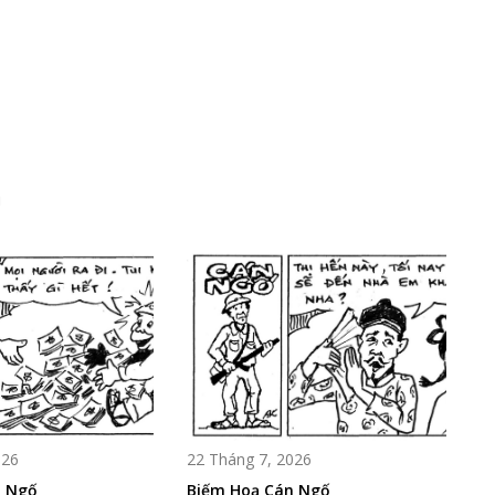
i
026
22 Tháng 7, 2026
n Ngố
Biếm Hoạ Cán Ngố