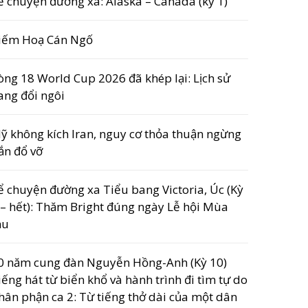
ể chuyện đường xa: Alaska – Canada (kỳ 1)
iếm Hoạ Cán Ngố
òng 18 World Cup 2026 đã khép lại: Lịch sử
ang đổi ngôi
ỹ không kích Iran, nguy cơ thỏa thuận ngừng
ắn đổ vỡ
ể chuyện đường xa Tiểu bang Victoria, Úc (Kỳ
 – hết): Thăm Bright đúng ngày Lễ hội Mùa
hu
0 năm cung đàn Nguyễn Hồng-Anh (Kỳ 10)
iếng hát từ biển khổ và hành trình đi tìm tự do
hân phận ca 2: Từ tiếng thở dài của một dân