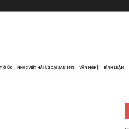
T Ở ÚC
NHẠC VIỆT HẢI NGOẠI SAU 1975
VĂN NGHỆ
BÌNH LUẬN