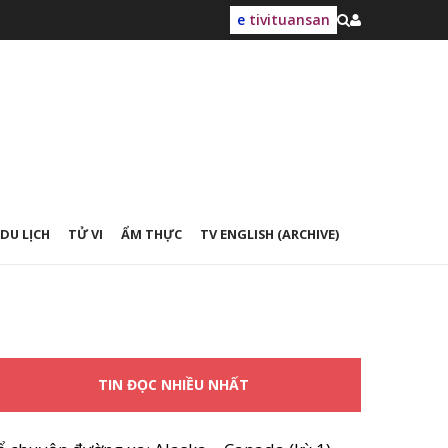
e
tivituansan
DU LỊCH
TỬ VI
ẨM THỰC
TV ENGLISH (ARCHIVE)
TIN ĐỌC NHIỀU NHẤT