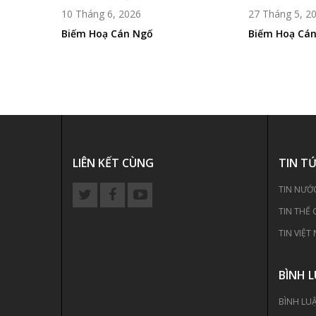
10 Tháng 6, 2026
27 Tháng 5, 2
Biếm Hoạ Cán Ngố
Biếm Hoạ Cá
LIÊN KẾT CÙNG
TIN T
TIN NƯỚ
TIN THẾ 
TIN VIỆT
BÌNH 
BÌNH LU