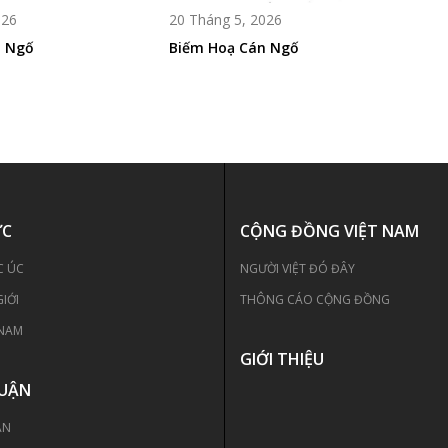
026
20 Tháng 5, 2026
n Ngố
Biếm Hoạ Cán Ngố
ỨC
CỘNG ĐỒNG VIỆT NAM
C ÚC
NGƯỜI VIỆT ĐÓ ĐÂY
GIỚI
THÔNG CÁO CỘNG ĐỒNG
 NAM
GIỚI THIỆU
LUẬN
ẬN