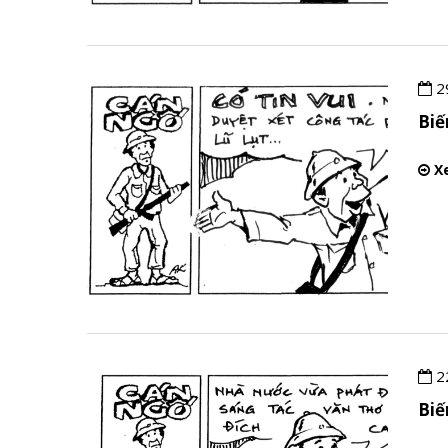
2
Bi
Xe
2
Bi