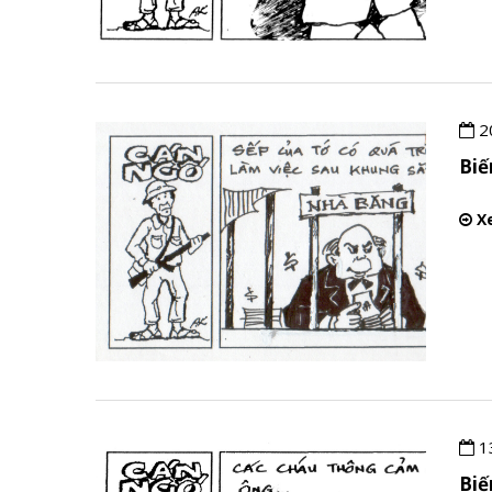
2
Bi
Xe
1
Bi