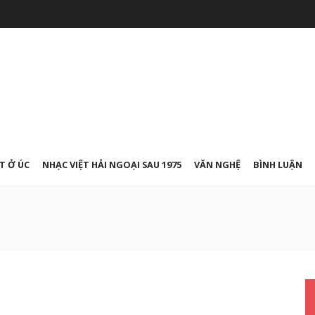
T Ở ÚC
NHẠC VIỆT HẢI NGOẠI SAU 1975
VĂN NGHỆ
BÌNH LUẬN