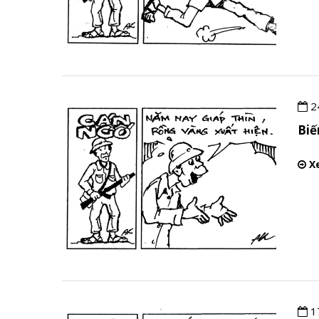
2
Bi
Xe
1