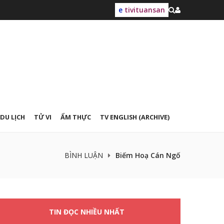
e
tivituansan
DU LỊCH
TỬ VI
ẨM THỰC
TV ENGLISH (ARCHIVE)
BÌNH LUẬN
Biếm Hoạ Cán Ngố
TIN ĐỌC NHIỀU NHẤT