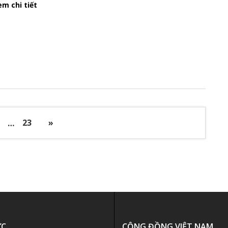
m chi tiết
…
23
»
ỨC
CỘNG ĐỒNG VIỆT NAM