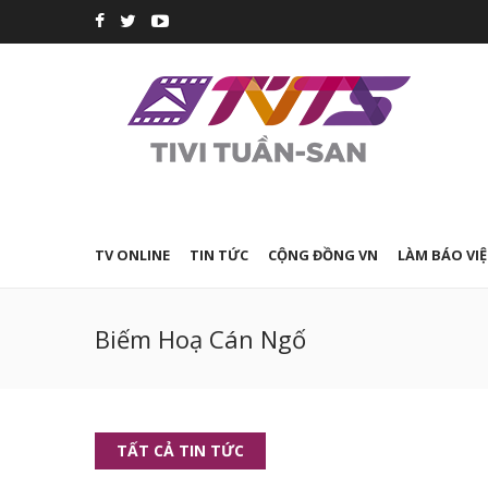
TV ONLINE
TIN TỨC
CỘNG ĐỒNG VN
LÀM BÁO VIỆ
Biếm Hoạ Cán Ngố
TẤT CẢ TIN TỨC