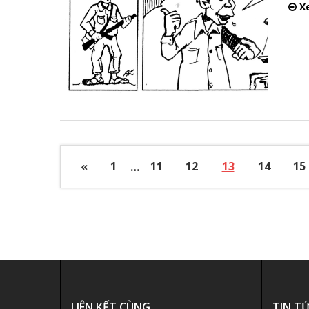
Xe
«
1
…
11
12
13
14
15
LIÊN KẾT CÙNG
TIN T