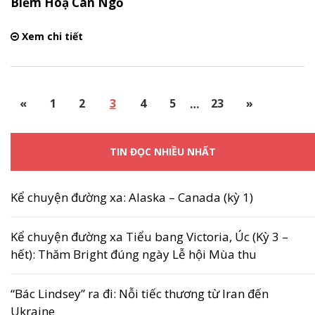
Biếm Hoạ Cán Ngố
Xem chi tiết
«
1
2
3
4
5
…
23
»
TIN ĐỌC NHIỀU NHẤT
Kể chuyện đường xa: Alaska – Canada (kỳ 1)
Kể chuyện đường xa Tiểu bang Victoria, Úc (Kỳ 3 –
hết): Thăm Bright đúng ngày Lễ hội Mùa thu
“Bác Lindsey” ra đi: Nỗi tiếc thương từ Iran đến
Ukraine