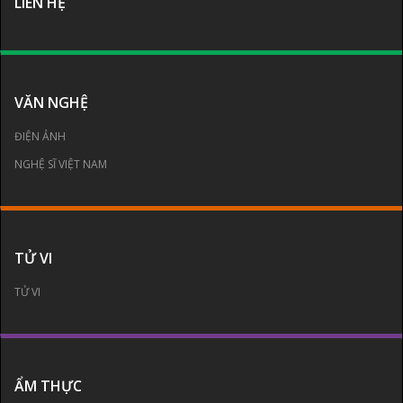
LIÊN HỆ
VĂN NGHỆ
ĐIỆN ẢNH
NGHỆ SĨ VIỆT NAM
TỬ VI
TỬ VI
ẨM THỰC