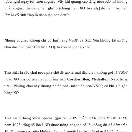
rượu nghĩ ngay tới rượu cognac. Vậy khi quảng cáo tặng rượu XO mà không
phải cognac thì cũng nên ghi rõ (chẳng hạn,
XO brandy
) để tránh bị hiểu
lầm là cố tình “lập lờ đánh lận con đen”!
Nhưng cognac không chỉ có hai hạng VSOP và XO. Nếu không kể những
chai đặc biệt (mắc tiền hơn XO) thì còn hai hạng khác.
Thứ nhất là các chai rượu pha chế để tạo ra mùi đặc biệt, không gọi là VSOP
hoặc XO mà có tên riêng, chẳng hạn
Cordon Bleu, Médaillon,
Napoléon
,
v.v… Những chai này đương nhiên phải mắc tiền hơn VSOP, có khi giá gần
bằng XO.
Thứ hai là hạng
Very Special
(gọi tắt là
VS
), nằm dưới hạng VSOP. Trước
năm 1975, tổng số lần LNĐ được uống cognac có lẽ không đủ để đếm trên
10 đầu ngón tay, nên không dám quả quyết là vào thời gian đó đã có hạng