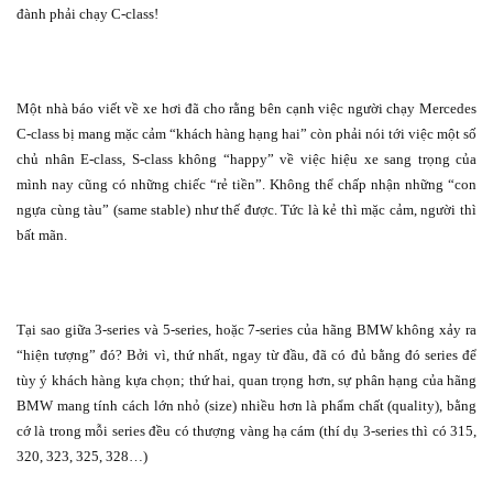
đành phải chạy C-class!
Một nhà báo viết về xe hơi đã cho rằng bên cạnh việc người chạy Mercedes
C-class bị mang mặc cảm “khách hàng hạng hai” còn phải nói tới việc một số
chủ nhân E-class, S-class không “happy” về việc hiệu xe sang trọng của
mình nay cũng có những chiếc “rẻ tiền”. Không thể chấp nhận những “con
ngựa cùng tàu” (same stable) như thế được. Tức là kẻ thì mặc cảm, người thì
bất mãn.
Tại sao giữa 3-series và 5-series, hoặc 7-series của hãng BMW không xảy ra
“hiện tượng” đó? Bởi vì, thứ nhất, ngay từ đầu, đã có đủ bằng đó series để
tùy ý khách hàng kựa chọn; thứ hai, quan trọng hơn, sự phân hạng của hãng
BMW mang tính cách lớn nhỏ (size) nhiều hơn là phẩm chất (quality), bằng
cớ là trong mỗi series đều có thượng vàng hạ cám (thí dụ 3-series thì có 315,
320, 323, 325, 328…)