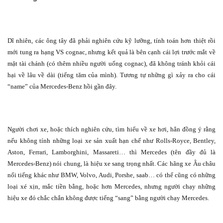
Dĩ nhiên, các ông tây đã phải nghiên cứu kỹ lưỡng, tính toán hơn thiệt rồi
mới tung ra hạng VS cognac, nhưng kết quả là bên cạnh cái lợi trước mắt về
mặt tài chánh (có thêm nhiều người uống cognac), đã không tránh khỏi cái
hại về lâu về dài (tiếng tăm của mình). Tương tự những gì xảy ra cho cái
“name” của Mercedes-Benz hồi gần đây.
Người chơi xe, hoặc thích nghiên cứu, tìm hiểu về xe hơi, hẳn đồng ý rằng
nếu không tính những loại xe sản xuất hạn chế như Rolls-Royce, Bentley,
Aston, Ferrari, Lamborghini, Massareti… thì Mercedes (tên đầy đủ là
Mercedes-Benz) nói chung, là hiệu xe sang trọng nhất. Các hãng xe Âu châu
nổi tiếng khác như BMW, Volvo, Audi, Porshe, saab… có thể cũng có những
loại xé xịn, mắc tiền bằng, hoặc hơn Mercedes, nhưng người chạy những
hiệu xe đó chắc chắn không được tiếng “sang” bằng người chạy Mercedes.