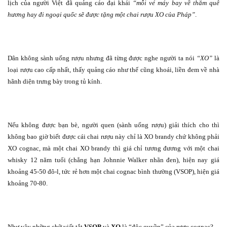
lịch của người Việt đã quảng cáo đại khái
“mỗi vé máy bay về thăm quê
hương hay đi ngoại quốc sẽ được tặng một chai rượu XO của Pháp”
.
Dân không sành uống rượu nhưng đã từng được nghe người ta nói
“XO”
là
loại rượu cao cấp nhất, thấy quảng cáo như thế cũng khoái, liền đem về nhà
hãnh diện trưng bày trong tủ kính.
Nếu không được bạn bè, người quen (sành uống rượu) giải thích cho thì
không bao giờ biết được cái chai rượu này chỉ là XO brandy chứ không phải
XO cognac, mà một chai XO brandy thì giá chỉ tương đương với một chai
whisky 12 năm tuổi (chẳng hạn Johnnie Walker nhãn đen), hiện nay giá
khoảng 45-50 đô-l, tức rẻ hơn một chai cognac bình thường (VSOP), hiện giá
khoảng 70-80.
Như vậy những chữ viết tắt
VSOP
và
XO
là “độc quyền” của rượu cognac?