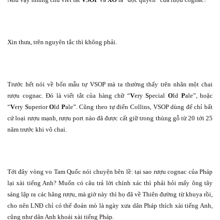
Xin thưa, trên nguyên tắc thì không phải.
Trước hết nói về bốn mẫu tự VSOP mà ta thường thấy trên nhãn một chai
rượu cognac. Đó là viết tắt của hàng chữ “
V
ery
S
pecial
O
ld
P
ale”, hoặc
“
V
ery
S
uperior
O
ld
P
ale”. Cũng theo tự điển Collins, VSOP dùng để chỉ bất
cứ loại rượu mạnh, rượu port nào đã được cất giữ trong thùng gỗ từ 20 tới 25
năm trước khi vô chai.
Tới đây vòng vo Tam Quốc nói chuyện bên lề: tại sao rượu cognac của Pháp
lại xài tiếng Anh? Muốn có câu trả lời chính xác thì phải hỏi mấy ông tây
sáng lập ra các hãng rượu, mà giờ này thì họ đã về Thiên đường từ khuya rồi,
cho nên LNĐ chỉ có thể đoán mò là ngày xưa dân Pháp thích xài tiếng Anh,
cũng như dân Anh khoái xài tiếng Pháp.