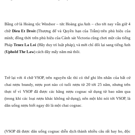
Bằng cớ là Hoàng tộc Windsor – tức Hoàng gia Anh – cho tới nay vẫn giữ 4
chữ
Dieu Et Droit
(Thượng đế và Quyền hạn của Trẫm) trên phù hiệu của
mình; đồng thời trên phù hiệu của Cảnh sát Victoria cũng chơi một câu tiếng
Pháp
Tenez La Loi
(Hãy duy trì luật pháp), và mới chỉ đổi lại sang tiếng Anh
(
Uphold The Law
) cách đây mấy năm mà thôi.
Trở lại với 4 chữ VSOP, trên nguyên tắc thì có thể ghi lên nhãn của bất cứ
chai rượu brandy, rượu port nào có tuổi rượu từ 20 tới 25 năm, nhưng trên
thực tế vì VSOP đã được các hãng rượu cognac sử dụng từ bao năm qua
(trong khi các loại rượu khác không sử dụng), nên một khi nói tới VSOP, là
dân uống rượu biết ngay đó là một chai cognac.
(VSOP đã được dân uống cognac diễn dịch thành nhiều câu rất hay ho, độc