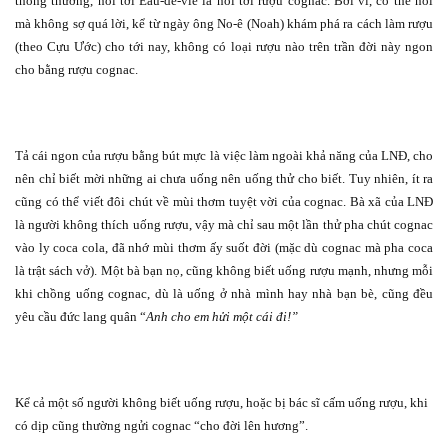
thông thường, nói tới Eau-de-vie là nói tới rượu cognac. Bởi vì, có thể nói
mà không sợ quá lời, kể từ ngày ông No-ê (Noah) khám phá ra cách làm rượu
(theo Cựu Ước) cho tới nay, không có loại rượu nào trên trần đời này ngon
cho bằng rượu cognac.
Tả cái ngon của rượu bằng bút mực là việc làm ngoài khả năng của LNĐ, cho
nên chỉ biết mời những ai chưa uống nên uống thử cho biết. Tuy nhiên, ít ra
cũng có thể viết đôi chút về mùi thơm tuyệt vời của cognac. Bà xã của LNĐ
là người không thích uống rượu, vậy mà chỉ sau một lần thử pha chút cognac
vào ly coca cola, đã nhớ mùi thơm ấy suốt đời (mặc dù cognac mà pha coca
là trật sách vở). Một bà bạn nọ, cũng không biết uống rượu mạnh, nhưng mỗi
khi chồng uống cognac, dù là uống ở nhà mình hay nhà bạn bè, cũng đều
yêu cầu đức lang quân “
Anh cho em hửi một cái đi!”
Kể cả một số người không biết uống rượu, hoặc bị bác sĩ cấm uống rượu, khi
có dịp cũng thường ngửi cognac “cho đời lên hương”.