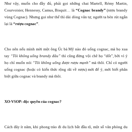
Như vậy, muốn cho đầy đủ, phải gọi những chai Martell, Rémy Martin,
Courvoisier, Hennessy, Camus, Bisquit… là
“Cognac brandy”
(rượu brandy
vùng Cognac). Nhưng gọi như thế thì dài dòng văn tự, người ta bèn rút ngắn
lại là
“rượu cognac”
.
Cho nên nếu mình mời một ông Úc bà Mỹ nào đó uống cognac, mà họ xua
tay
“Tôi không uống brandy đâu”
thì cũng đừng vội chê họ “dốt”, bởi vì ý
họ chỉ muốn nói
“Tôi không uống được rượu mạnh”
mà thôi. Chỉ có người
uống cognac (hoặc có kiến thức rộng rãi về rượu) mới để ý, mới biết phân
biệt giữa cognac và brandy mà thôi.
XO-VSOP: độc quyền của cognac?
Cách đây ít năm, khi phong trào đi du lịch bắt đầu rộ, một số văn phòng du