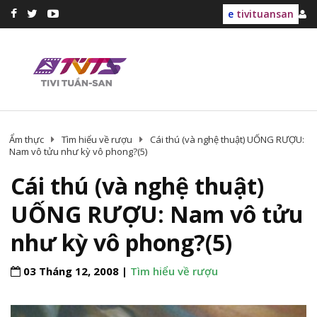
e
tivituansan
Ẩm thực
Tìm hiểu về rượu
Cái thú (và nghệ thuật) UỐNG RƯỢU:
Nam vô tửu như kỳ vô phong?(5)
Cái thú (và nghệ thuật)
UỐNG RƯỢU: Nam vô tửu
như kỳ vô phong?(5)
03 Tháng 12, 2008 |
Tìm hiểu về rượu