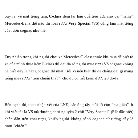
Suy ra, về mặt tiếng tăm
, C-class
đem lại hậu quả tiêu cực cho cái “name”
Mercedes-Benz thể nào thì loại rượu
Very Special
(VS) cũng làm mất tiếng
của rượu cognac như thế.
Tuy nhiên trong khi người chơi xe Mercedes C-class trước khi mua đã biết rõ
xe của mình thua kém E-class thì đại đa số người mua rượu VS cognac không
hề biết đây là hạng cognac dở nhất. Bởi vì nếu biết thì đã chẳng dại gì mang
tiếng mua rượu “tiêu chuẩn thấp”, cho dù có tiết kiệm được 20 đô-la.
Bên cạnh đó, theo nhận xét của LNĐ, các ông tây mũi lõ còn “ma giáo”, ít
khi viết tắt là VS mà thường chơi nguyên 2 chữ “Very Special” (Rất đặc biệt)
chần dần trên chai rượu, khiến người không sành cognac cứ tưởng đây là
rượu “chiến”!