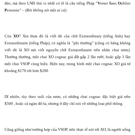
đáo, mà theo LNĐ thú vị nhất có lẽ là câu tiếng Pháp “
V
erser
S
ans
O
ublier
P
ersonne” – (
Rót không sót một ai cả)
.
Còn
XO
? Xin thưa đó là viết tắt của chữ Extraordinary (tiếng Anh) hay
Extraordinaire (tiếng Pháp), có nghĩa là “phi thường” (cũng có hãng không
viết tắt là XO mà viết nguyên chữ Extraordinaire trên nhãn chai rượu).
Thường thường, một chai XO cognac giá đắt gấp 2 lần rưỡi, hoặc gấp 3 lần
một chai VSOP cùng hiệu. Hiện nay, trung bình một chai cognac XO giá từ
khoảng $170 tới hơn $200.
Dĩ nhiên, tùy theo tuổi của rượu, có những chai cognac đặc biệt giá trên
$500 , hoặc cả ngàn đô-la, nhưng ở đây chỉ nói về những loại phổ thông.
Cũng giống như trường hợp của VSOP, trên thực tế nói tới XO, là người uống