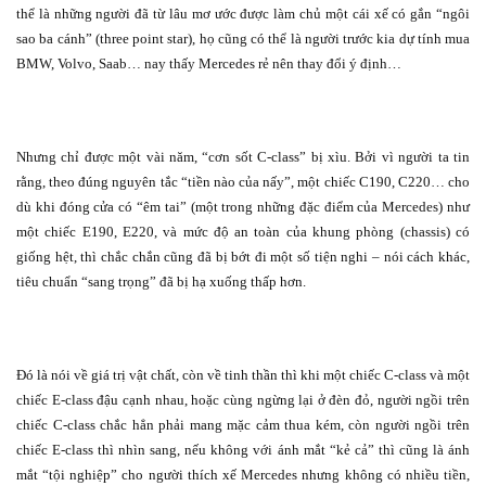
thể là những người đã từ lâu mơ ước được làm chủ một cái xế có gắn “ngôi
sao ba cánh” (three point star), họ cũng có thể là người trước kia dự tính mua
BMW, Volvo, Saab… nay thấy Mercedes rẻ nên thay đổi ý định…
Nhưng chỉ được một vài năm, “cơn sốt C-class” bị xìu. Bởi vì người ta tin
rằng, theo đúng nguyên tắc “tiền nào của nấy”, một chiếc C190, C220… cho
dù khi đóng cửa có “êm tai” (một trong những đặc điểm của Mercedes) như
một chiếc E190, E220, và mức độ an toàn của khung phòng (chassis) có
giống hệt, thì chắc chắn cũng đã bị bớt đi một số tiện nghi – nói cách khác,
tiêu chuẩn “sang trọng” đã bị hạ xuống thấp hơn.
Đó là nói về giá trị vật chất, còn về tinh thần thì khi một chiếc C-class và một
chiếc E-class đậu cạnh nhau, hoặc cùng ngừng lại ở đèn đỏ, người ngồi trên
chiếc C-class chắc hẳn phải mang mặc cảm thua kém, còn người ngồi trên
chiếc E-class thì nhìn sang, nếu không với ánh mắt “kẻ cả” thì cũng là ánh
mắt “tội nghiệp” cho người thích xế Mercedes nhưng không có nhiều tiền,