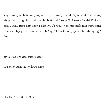
Vậy, những ai chưa uống cognac thì nên uống thử, những ai nhất định không
uống rượu cũng nên ngửi thử cho biết mùi. Trong
Ngũ Giới
của nhà Phật chỉ
cấm UỐNG rượu chứ không cấm NGỬI rượu; hơn nữa ngửi mùi rượu cũng
chẳng có hại gì cho sức khỏe (như ngửi khói thuốc), tại sao lại không ngửi
thử:
Sống trên đời ngửi mùi cognac
Lên thiên đàng đã chắc có chưa
!
(TVTS
702 – 8.9.1999)