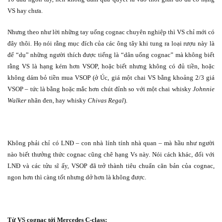
VS hay chưa.
Nhưng theo như lời những tay uống cognac chuyên nghiệp thì VS chỉ mới có
đây thôi. Họ nói rằng mục đích của các ông tây khi tung ra loại rượu này là
để “dụ” những người thích được tiếng là “dân uống cognac” mà không biết
rằng VS là hạng kém hơn VSOP, hoặc biết nhưng không có đủ tiền, hoặc
không dám bỏ tiền mua VSOP (ở Úc, giá một chai VS bằng khoảng 2/3 giá
VSOP – tức là bằng hoặc mắc hơn chút đỉnh so với một chai whisky
Johnnie
Walker
nhãn đen, hay whisky
Chivas Regal
).
Không phải chỉ có LNĐ – con nhà lính tính nhà quan – mà hầu như người
nào biết thưởng thức cognac cũng chê hạng Vs này. Nói cách khác, đối với
LNĐ và các tửu sĩ ấy, VSOP đã trở thành tiêu chuẩn căn bản của cognac,
ngon hơn thì càng tốt nhưng dở hơn là không được.
Từ VS cognac tới Mercedes C-class: