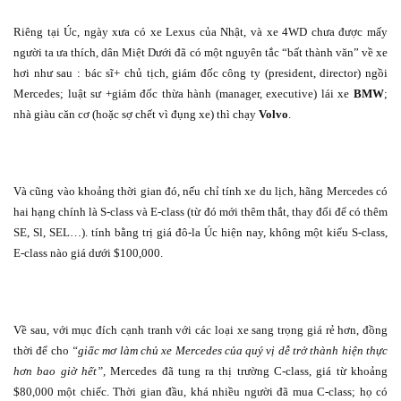
Riêng tại Úc, ngày xưa có xe Lexus của Nhật, và xe 4WD chưa được mấy
người ta ưa thích, dân Miệt Dưới đã có một nguyên tắc “bất thành văn” về xe
hơi như sau : bác sĩ+ chủ tịch, giám đốc công ty (president, director) ngồi
Mercedes; luật sư +giám đốc thừa hành (manager, executive) lái xe
BMW
;
nhà giàu căn cơ (hoặc sợ chết vì đụng xe) thì chạy
Volvo
.
Và cũng vào khoảng thời gian đó, nếu chỉ tính xe du lịch, hãng Mercedes có
hai hạng chính là S-class và E-class (từ đó mới thêm thắt, thay đổi để có thêm
SE, Sl, SEL…). tính bằng trị giá đô-la Úc hiện nay, không một kiểu S-class,
E-class nào giá dưới $100,000.
Về sau, với mục đích cạnh tranh với các loại xe sang trọng giá rẻ hơn, đồng
thời để cho
“giấc mơ làm chủ xe Mercedes của quý vị dễ trở thành hiện thực
hơn bao giờ hết”,
Mercedes đã tung ra thị trường C-class, giá từ khoảng
$80,000 một chiếc. Thời gian đầu, khá nhiều người đã mua C-class; họ có