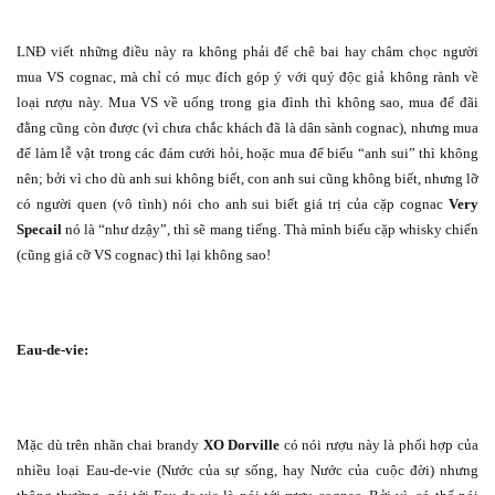
LNĐ viết những điều này ra không phải để chê bai hay châm chọc người
mua VS cognac, mà chỉ có mục đích góp ý với quý độc giả không rành về
loại rượu này. Mua VS về uống trong gia đình thì không sao, mua để đãi
đằng cũng còn được (vì chưa chắc khách đã là dân sành cognac), nhưng mua
để làm lễ vật trong các đám cưới hỏi, hoặc mua để biếu “anh sui” thì không
nên; bởi vì cho dù anh sui không biết, con anh sui cũng không biết, nhưng lỡ
có người quen (vô tình) nói cho anh sui biết giá trị của cặp cognac
Very
Specail
nó là “như dzậy”, thì sẽ mang tiếng. Thà mình biếu cặp whisky chiến
(cũng giá cỡ VS cognac) thì lại không sao!
Eau-de-vie:
Mặc dù trên nhãn chai brandy
XO Dorville
có nói rượu này là phối hợp của
nhiều loại Eau-de-vie (Nước của sự sống, hay Nước của cuộc đời) nhưng