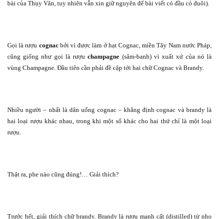
bài của Thụy Văn, tuy nhiên vẫn xin giữ nguyên để bài viết có đầu có đuôi).
Gọi là rượu
cognac
bởi vì được làm ở hạt Cognac, miền Tây Nam nước Pháp,
cũng giống như gọi là rượu
champagne
(sâm-banh) vì xuất xứ của nó là
vùng Champagne. Đầu tiên cần phải đề cập tới hai chữ Cognac và Brandy.
Nhiều người – nhất là dân uống cognac – khẳng định cognac và brandy là
hai loại rượu khác nhau, trong khi một số khác cho hai thứ chỉ là một loại
rượu.
Thật ra, phe nào cũng đúng!… Giải thích?
Trước hết, giải thích chữ brandy. Brandy là rượu mạnh cất (distilled) từ nho