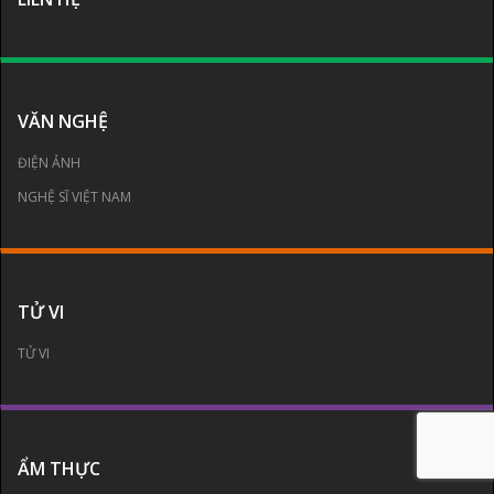
VĂN NGHỆ
ĐIỆN ẢNH
NGHỆ SĨ VIỆT NAM
TỬ VI
TỬ VI
ẨM THỰC