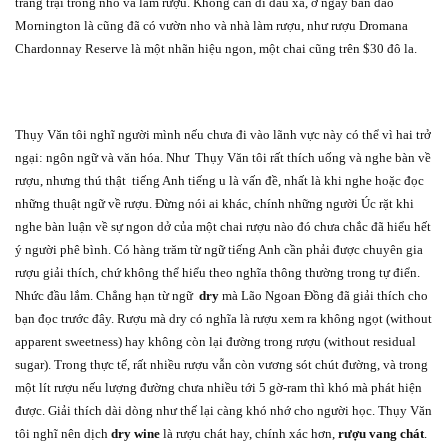
trang trại trồng nho và làm rượu. Không cần đi đâu xa, ở ngay bán đảo
Mornington là cũng đã có vườn nho và nhà làm rượu, như rượu Dromana
Chardonnay Reserve là một nhãn hiệu ngon, một chai cũng trên $30 đô la.
Thụy Văn tôi nghĩ người mình nếu chưa đi vào lãnh vực này có thể vì hai trở
ngại: ngôn ngữ và văn hóa. Như
Thụy Văn tôi rất thích uống và nghe bàn về
rượu, nhưng thú thật
tiếng Anh tiếng u là vấn đề, nhất là khi nghe hoặc đọc
những thuật ngữ về rượu. Đừng nói ai khác, chính những người Úc rặt khi
nghe bàn luận về sự ngon dở của một chai rượu nào đó chưa chắc đã hiểu hết
ý người phê bình. Có hàng trăm từ ngữ tiếng Anh cần phải được chuyên gia
rượu giải thích, chứ không thể hiểu theo nghĩa thông thường trong tự điển.
Nhức đầu lắm. Chẳng hạn từ ngữ
dry
mà Lão Ngoan Đồng đã giải thích cho
bạn đọc trước đây. Rượu mà dry có nghĩa là rượu xem ra không ngọt (without
apparent sweetness) hay không còn lại đường trong rượu (without residual
sugar). Trong thực tế, rất nhiều rượu vẫn còn vương sót chút đường, và trong
một lít rượu nếu lượng đường chưa nhiều tới 5 gờ-ram thì khó mà phát hiện
được. Giải thích dài dòng như thế lại càng khó nhớ cho người học. Thụy Văn
tôi nghĩ nên dịch
dry wine
là rượu chát hay, chính xác hơn,
rượu vang chát
.