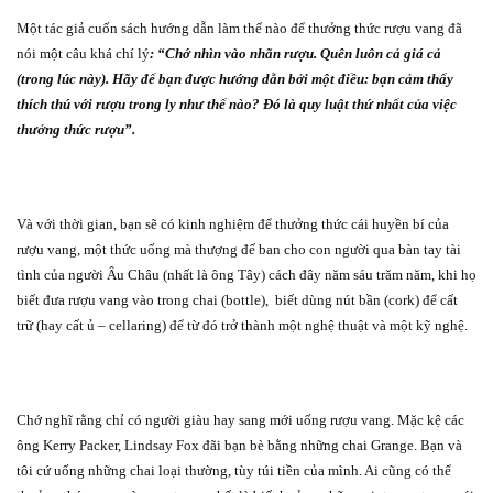
Một tác giả cuốn sách hướng dẫn làm thế nào để thưởng thức rượu vang đã
nói một câu khá chí lý
: “Chớ nhìn vào nhãn rượu. Quên luôn cả giá cả
(trong lúc này). Hãy để bạn được hướng dẫn bởi một điều: bạn cảm thấy
thích thú với rượu trong ly như thế nào? Đó là quy luật thứ nhất của việc
thưởng thức rượu”.
Và với thời gian, bạn sẽ có kinh nghiệm để thưởng thức cái huyền bí của
rượu vang, một thức uống mà thượng đế ban cho con người qua bàn tay tài
tình của người Âu Châu (nhất là ông Tây) cách đây năm sáu trăm năm, khi họ
biết đưa rượu vang vào trong chai (bottle),
biết dùng nút bần (cork) để cất
trữ (hay cất ủ – cellaring) để từ đó trở thành một nghệ thuật và một kỹ nghệ.
Chớ nghĩ rằng chỉ có người giàu hay sang mới uống rượu vang. Mặc kệ các
ông Kerry Packer, Lindsay Fox đãi bạn bè bằng những chai Grange. Bạn và
tôi cứ uống những chai loại thường, tùy túi tiền của mình. Ai cũng có thể