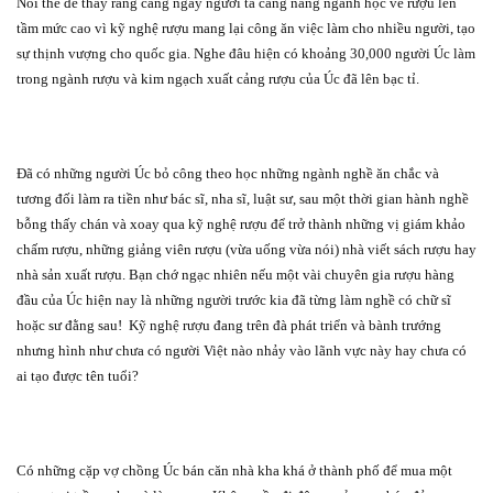
Nói thế để thấy rằng càng ngày người ta càng nâng ngành học về rượu lên
tầm mức cao vì kỹ nghệ rượu mang lại công ăn việc làm cho nhiều người, tạo
sự thịnh vượng cho quốc gia. Nghe đâu hiện có khoảng 30,000 người Úc làm
trong ngành rượu và kim ngạch xuất cảng rượu của Úc đã lên bạc tỉ.
Đã có những người Úc bỏ công theo học những ngành nghề ăn chắc và
tương đối làm ra tiền như bác sĩ, nha sĩ, luật sư, sau một thời gian hành nghề
bỗng thấy chán và xoay qua kỹ nghệ rượu để trở thành những vị giám khảo
chấm rượu, những giảng viên rượu (vừa uống vừa nói) nhà viết sách rượu hay
nhà sản xuất rượu. Bạn chớ ngạc nhiên nếu một vài chuyên gia rượu hàng
đầu của Úc hiện nay là những người trước kia đã từng làm nghề có chữ sĩ
hoặc sư đằng sau!
Kỹ nghệ rượu đang trên đà phát triển và bành trướng
nhưng hình như chưa có người Việt nào nhảy vào lãnh vực này hay chưa có
ai tạo được tên tuổi?
Có những cặp vợ chồng Úc bán căn nhà kha khá ở thành phố để mua một