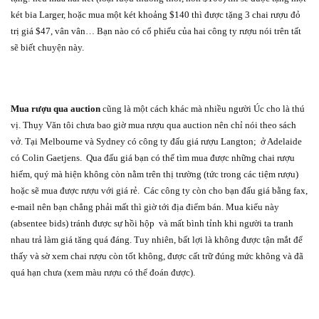
két bia Larger, hoặc mua một két khoảng $140 thì được tặng 3 chai rượu đỏ
trị giá $47, vân vân… Bạn nào có cổ phiếu của hai công ty rượu nói trên tất
sẽ biết chuyện này.
Mua rượu qua auction
cũng là một cách khác mà nhiều người Úc cho là thú
vị. Thụy Văn tôi chưa bao giờ mua rượu qua auction nên chỉ nói theo sách
vở. Tại Melbourne và Sydney có công ty đấu giá rượu Langton;
ở Adelaide
có Colin Gaetjens.
Qua đấu giá bạn có thể tìm mua được những chai rượu
hiếm, quý mà hiện không còn nằm trên thị trường (tức trong các tiệm rượu)
hoặc sẽ mua được rượu với giá rẻ.
Các công ty còn cho bạn đấu giá bằng fax,
e-mail nên bạn chẳng phải mất thì giờ tới địa điểm bán. Mua kiểu này
(absentee bids) tránh được sự hồi hộp
và mất bình tỉnh khi người ta tranh
nhau trả làm giá tăng quá đáng. Tuy nhiên, bất lợi là không được tận mắt để
thấy và sờ xem chai rượu còn tốt không, được cất trữ đúng mức không và đã
quá hạn chưa (xem màu rượu có thể đoán được).