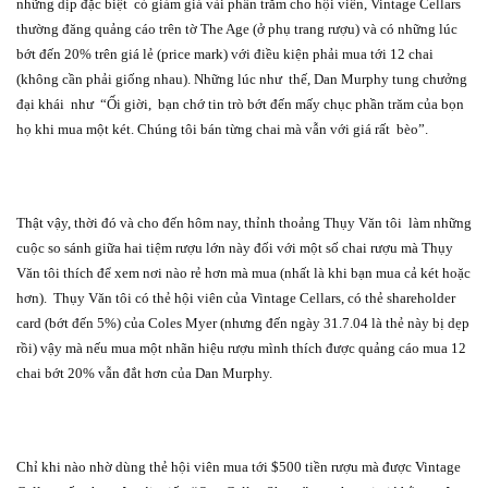
những dịp đặc biệt
có giảm giá vài phần trăm cho hội viên, Vintage Cellars
thường đăng quảng cáo trên tờ The Age (ở phụ trang rượu) và có những lúc
bớt đến 20% trên giá lẻ (price mark) với điều kiện phải mua tới 12 chai
(không cần phải giống nhau). Những lúc như
thế, Dan Murphy tung chưởng
đại khái
như
“Ối giời,
bạn chớ tin trò bớt đến mấy chục phần trăm của bọn
họ khi mua một két. Chúng tôi bán từng chai mà vẫn với giá rất
bèo”.
Thật vậy, thời đó và cho đến hôm nay, thỉnh thoảng Thụy Văn tôi
làm những
cuộc so sánh giữa hai tiệm rượu lớn này đối với một số chai rượu mà Thụy
Văn tôi thích để xem nơi nào rẻ hơn mà mua (nhất là khi bạn mua cả két hoặc
hơn).
Thụy Văn tôi có thẻ hội viên của Vintage Cellars, có thẻ shareholder
card (bớt đến 5%) của Coles Myer (nhưng đến ngày 31.7.04 là thẻ này bị dẹp
rồi) vậy mà nếu mua một nhãn hiệu rượu mình thích được quảng cáo mua 12
chai bớt 20% vẫn đắt hơn của Dan Murphy.
Chỉ khi nào nhờ dùng thẻ hội viên mua tới $500 tiền rượu mà được Vintage