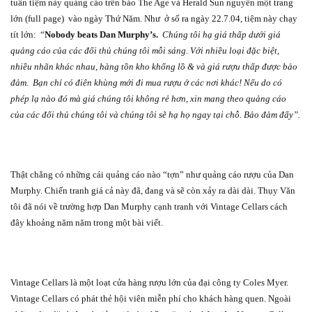
tuần tiệm này quảng cáo trên báo The Age và Herald Sun nguyên một trang
lớn (full page)
vào ngày Thứ Năm. Như
ở số ra ngày 22.7.04, tiệm này chạy
tít lớn:
“
Nobody beats Dan Murphy’s.
Chúng tôi hạ giá thấp dưới giá
quảng cáo của các đối thủ chúng tôi mỗi sáng. Với nhiều loại đặc biệt,
nhiều nhãn khác nhau, hàng tồn kho khổng lồ & và giá rượu thấp được bảo
đảm.
Bạn chỉ có điên khùng mới đi mua rượu ở các nơi khác! Nếu do có
phép lạ nào đó mà giá chúng tôi không rẻ hơn, xin mang theo quảng cáo
của các đối thủ chúng tôi và chúng tôi sẽ hạ họ ngay tại chỗ. Bảo đảm đấy”.
Thật chẳng có những cái quảng cáo nào “tợn” như quảng cáo rượu của Dan
Murphy. Chiến tranh giá cả này đã, đang và sẽ còn xảy ra dài dài. Thụy Văn
tôi đã nói về trường hợp Dan Murphy cạnh tranh với Vintage Cellars cách
đây khoảng năm năm trong một bài viết.
Vintage Cellars là một loạt cửa hàng rượu lớn của đại công ty Coles Myer.
Vintage Cellars có phát thẻ hội viên miễn phí cho khách hàng quen. Ngoài