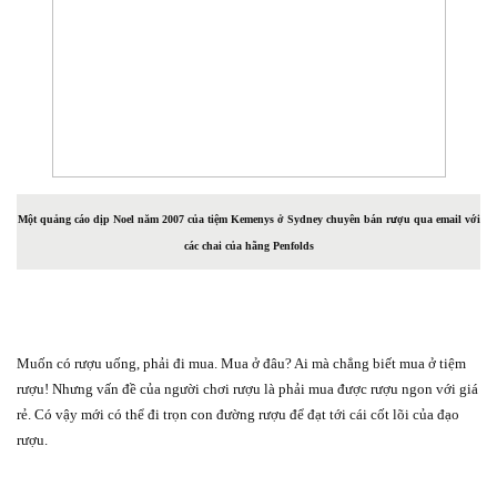
Một quảng cáo dịp Noel năm 2007 của tiệm Kemenys ở Sydney chuyên bán rượu qua email với
các chai của hãng Penfolds
Muốn có rượu uống, phải đi mua. Mua ở đâu? Ai mà chẳng biết mua ở tiệm
rượu! Nhưng vấn đề của người chơi rượu là phải mua được rượu ngon với giá
rẻ. Có vậy mới có thể đi trọn con đường rượu để đạt tới cái cốt lõi của đạo
rượu.