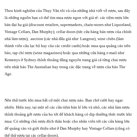
Theo kinh nghiệm của Thụy Văn tôi và của những nhà viết về rượu, sau đây
là những nguồn bạn có thể tìm mua rượu ngon với giá rẻ: các tiệm rượu lớn
bán đại hạ giá (discount retailers, supermarkets, chain-stores như Liquorland,
Vintage Cellars, Dan Murphy); cellar doors (tức cửa hàng bán rượu của chính
nhà làm rượu);
auction (các nhà đấu giá như
Langton); wine clubs (làm
thành viên câu lạc bộ hay của các credit cards) hoặc mua qua quảng cáo trên
báo, tạp chí rượu (wine magazines) hoặc qua những cửa hàng e-mail như
Kemenys ở Sydney thỉnh thoảng đăng nguyên trang giá cả từng chai rượu
trên nhật báo The Australian hay trong các đặc trang về rượu của báo The
Age.
Nên thử trước khi mua bất cứ một chai rượu nào. Bạn chớ cười hay ngạc
nhiên. Hiện nay, tại một số các cửa tiệm bán lẻ lớn và nhỏ, các nhà làm rượu
thỉnh thoảng gởi rượu của họ tới để khách hàng có dịp thưởng thức trước khi
mua. Có những chủ rượu đích thân hoặc cho nhân viên tới các cửa hàng lớn
để quảng cáo và giới thiệu như ở Dan Murphy hay Vintage Cellars (cũng có
thể thử rượu tại các cellar doors).