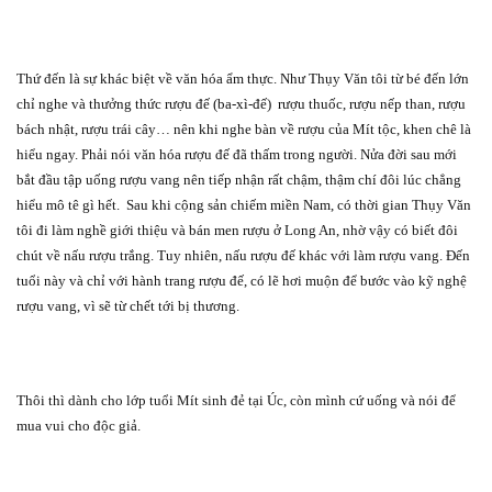
Thứ đến là sự khác biệt về văn hóa ẩm thực. Như Thụy Văn tôi từ bé đến lớn
chỉ nghe và thưởng thức rượu đế (ba-xì-đế)
rượu thuốc, rượu nếp than, rượu
bách nhật, rượu trái cây… nên khi nghe bàn về rượu của Mít tộc, khen chê là
hiểu ngay. Phải nói văn hóa rượu đế đã thấm trong người. Nửa đời sau mới
bắt đầu tập uống rượu vang nên tiếp nhận rất chậm, thậm chí đôi lúc chẳng
hiểu mô tê gì hết.
Sau khi cộng sản chiếm miền Nam, có thời gian Thụy Văn
tôi đi làm nghề giới thiệu và bán men rượu ở Long An, nhờ vậy có biết đôi
chút về nấu rượu trắng. Tuy nhiên, nấu rượu đế khác với làm rượu vang. Đến
tuổi này và chỉ với hành trang rượu đế, có lẽ hơi muộn để bước vào kỹ nghệ
rượu vang, vì sẽ từ chết tới bị thương.
Thôi thì dành cho lớp tuổi Mít sinh đẻ tại Úc, còn mình cứ uống và nói để
mua vui cho độc giả.