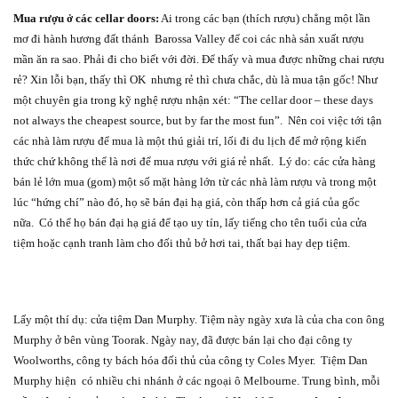
Mua rượu ở các cellar doors:
Ai trong các bạn (thích rượu) chẳng một lần
mơ đi hành hương đất thánh
Barossa Valley để coi các nhà sản xuất rượu
mần ăn ra sao. Phải đi cho biết với đời. Để thấy và mua được những chai rượu
rẻ? Xin lỗi bạn, thấy thì OK
nhưng rẻ thì chưa chắc, dù là mua tận gốc! Như
một chuyên gia trong kỹ nghệ rượu nhận xét: “The cellar door – these days
not always the cheapest source, but by far the most fun”.
Nên coi việc tới tận
các nhà làm rượu để mua là một thú giải trí, lối đi du lịch để mở rộng kiến
thức chứ không thể là nơi để mua rượu với giá rẻ nhất.
Lý do: các cửa hàng
bán lẻ lớn mua (gom) một số mặt hàng lớn từ các nhà làm rượu và trong một
lúc “hứng chí” nào đó, họ sẽ bán đại hạ giá, còn thấp hơn cả giá của gốc
nữa.
Có thể họ bán đại hạ giá để tạo uy tín, lấy tiếng cho tên tuổi của cửa
tiệm hoặc cạnh tranh làm cho đối thủ bở hơi tai, thất bại hay dẹp tiệm.
Lấy một thí dụ: cửa tiệm Dan Murphy. Tiệm này ngày xưa là của cha con ông
Murphy ở bên vùng Toorak. Ngày nay, đã được bán lại cho đại công ty
Woolworths, công ty bách hóa đối thủ của công ty Coles Myer.
Tiệm Dan
Murphy hiện
có nhiều chi nhánh ở các ngoại ô Melbourne. Trung bình, mỗi