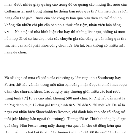
nhận
được nhiều giấy quảng cáo trong đó có quảng cáo những list rượu của
Cellarmaster, một trong những hệ thống bán rượu qua thư
tín hiện đại và lớn
hàng đầu thế giới. Rượu của các công ty bán qua bưu điện có thể rẻ vì họ
không tốn nhiều chi phí căn bản như
thuê cửa tiệm, nhân viên bán hàng
v.v…
Như một số nhà bình luận cho hay thì những list rượu, những tá rượu
hỗn hợp đã có sự lựa chọn của các chuyên gia của công ty bán hàng qua thư
tín, nên bạn khỏi phải nhọc công chọn lựa. Bù lại, bạn không có nhiều mặt
hàng để chọn.
Và nếu bạn có mua cổ phần của các công ty làm rượu như Southcorp hay
Foster, thế nào vài lần trong một năm bạn cũng nhận được thư mời mua rượu
dành cho
shareholders
. Các công ty này thường giới thiệu các loại rượu
trung bình từ $10 và cao nhất khoảng $90 một chai. Nhưng hấp dẫn nhất là
những danh mục 12 chai giá trung bình từ $120 đến $150 một két. Đa số là
rượu với nhãn hiệu Shareholders Reserve, chỉ dành bán cho các cổ đông mà
thôi (tức không bán ngoài thị trường).
Tương đối rẻ. Thỉnh thoảng lại được
quà tặng. Như Foster trong mấy tháng vừa qua bán cho cổ đông kèm quà
tặng: nếu mua hai két (loại rượu thường thôi, hơn $100) thì sẽ được tặng một