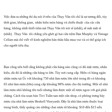
Việc đưa ra những thí dụ nói ở trên của Thụy Văn tôi chỉ là sự tương đối, tùy
thời gian, không gian,
nhãn hiệu món hàng và chiến thuật
của các cửa
hàng; không nhất thiết tiệm mà Thụy Văn tôi nói rẻ (nhất), sẽ mãi mãi rẻ
(nhất).
Thụy Văn
tôi chẳng yêu ghét gì hai cửa tiệm Dan Murphy và Vintage
Cellars mà chỉ viết về kinh nghiệm bản thân hầu mua vui và có thể giúp ích
cho người tiêu thụ.
Bạn cũng nên biết rằng không phải cửa hàng nào cũng có đủ mặt rượu, nhãn
hiệu, dù đó là những cửa hàng to lớn. Tùy nơi cung cấp. Hiện có hàng ngàn
nhãn rượu tại Úc với khoảng 750 nhà làm rượu lớn nhỏ trong đó có khoảng
65 nhà làm rượu (lớn) cung cấp khoảng 98% rượu cho thị trường. Một số nhà
làm rượu nhỏ không tên tuổi nhưng làm được một số rượu ngon với giá phải
chăng. Cách tòa soạn báo Tivi Tuần-san một căn shop, có phòng trưng bày
rượu của nhà làm rượu Henkell Vineyards. Đây là nhà làm rượu thuộc loại
trung bình, thấy quảng cáo những chai rượu từ khoảng
$10 đến $15 nếu