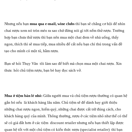
Nhưng nếu bạn
mua qua e-mail, wine clubs
thì bạn sẽ chẳng cơ hội để nhìn
chai rượu xem nó tròn méo ra sao chứ đừng nói gì tới nếm thử rượu. Trường
hợp bạn chưa thử rượu thì bạn nên mua một chai đem về nhà uống, thấy
ngon, thích thì sẽ mua tiếp, mua nhiều để cất nếu bạn chí thú trong vấn đề
tạo cho mình có một tủ, hầm rượu.
Bạn sẽ hỏi Thụy Văn
tôi làm sao để biết mà chọn mua một chai rượu. Xin
thưa: hỏi chủ tiệm rượu, bạn bè hay đọc sách vở.
Mua ở tiệm bán lẻ nhỏ:
Giữa người mua và chủ tiệm rượu thường có quan hệ
gắn bó nếu
là khách hàng lâu năm. Chủ tiệm sẽ để dành hay giới thiệu
những chai rượu ngon, hiếm quý, những chai được cất trữ đúng cách, cho
khách hàng quý của mình. Thông thường, rượu ở các tiệm nhỏ như thế có thể
sẽ có giá đắt hơn ở các tiệm
discount retailer nhưng nếu bạn thiết lập được
quan hệ tốt với một chủ tiệm có kiến thức rượu (specialist retailer)
thì bạn