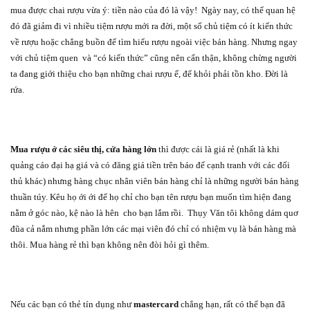
mua được chai rượu vừa ý: tiền nào của đó là vậy!
Ngày nay, có thể quan hệ
đó đã giảm đi vì nhiều tiệm rượu mới ra đời, một số chủ tiệm có ít kiến thức
về rượu hoặc chẳng buồn để tìm hiểu rượu ngoài việc bán hàng. Nhưng ngay
với chủ tiệm quen
và “có kiến thức” cũng nên cẩn thận, không chừng người
ta đang giới thiệu cho bạn những chai rượu ế, để khỏi phải tồn kho. Đời là
rứa.
Mua rượu ở các siêu thị, cửa hàng lớn
thì được cái là giá rẻ (nhất là khi
quảng cáo đại hạ giá và có đăng giá tiền trên báo để cạnh tranh với các đối
thủ khác) nhưng hàng chục nhân viên bán hàng chỉ là những người bán hàng
thuần túy. Kêu họ ới ới để họ chỉ cho bạn tên rượu bạn muốn tìm hiện đang
nằm ở góc nào, kệ nào là hên
cho bạn lắm rồi.
Thụy Văn tôi không dám quơ
đũa cả nắm nhưng phần lớn các mại viên đó chỉ có nhiệm vụ là bán hàng mà
thôi. Mua hàng rẻ thì bạn không nên đòi hỏi gì thêm.
Nếu các bạn có thẻ tín dụng như
mastercard
chẳng hạn, rất có thể bạn đã