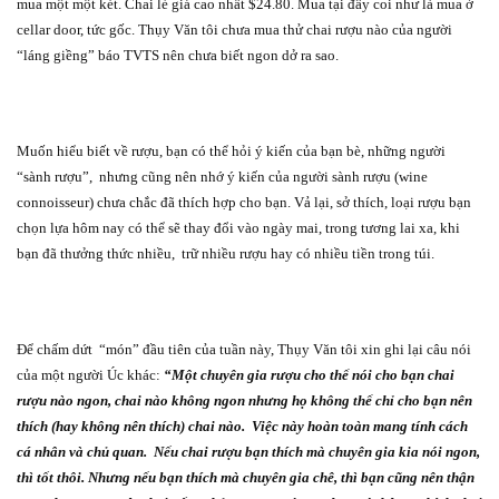
mua một một két. Chai lẻ giá cao nhất $24.80. Mua tại đây coi như là mua ở
cellar door, tức gốc. Thụy Văn tôi chưa mua thử chai rượu nào của người
“láng giềng” báo TVTS nên chưa biết ngon dở ra sao.
Muốn hiểu biết về rượu, bạn có thể hỏi ý kiến của bạn bè, những người
“sành rượu”,
nhưng cũng nên nhớ ý kiến của người sành rượu (wine
connoisseur) chưa chắc đã thích hợp cho bạn. Vả lại, sở thích, loại rượu bạn
chọn lựa hôm nay có thể sẽ thay đổi vào ngày mai, trong tương lai xa, khi
bạn đã thưởng thức nhiều,
trữ nhiều rượu hay có nhiều tiền trong túi.
Để chấm dứt
“món” đầu tiên của tuần này, Thụy Văn tôi xin ghi lại câu nói
của một người Úc khác:
“Một chuyên gia rượu cho thể nói cho bạn chai
rượu nào ngon, chai nào không ngon nhưng họ không thể chỉ cho bạn nên
thích (hay không nên thích) chai nào.
Việc này hoàn toàn mang tính cách
cá nhân và chủ quan.
Nếu chai rượu bạn thích mà chuyên gia kia nói ngon,
thì tốt thôi. Nhưng nếu bạn thích mà chuyên gia chê, thì bạn cũng nên thận