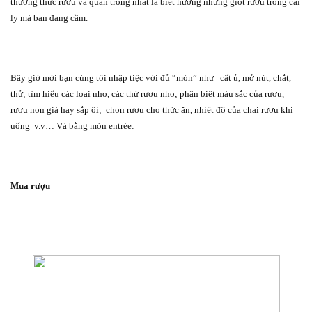
thưởng thức rượu và quan trọng nhất là biết hưởng những giọt rượu trong cái
ly mà bạn đang cầm.
Bây giờ mời bạn cùng tôi nhập tiệc với đủ “món” như
cất ủ, mở nút, chắt,
thử; tìm hiểu các loại nho, các thứ rượu nho; phân biệt màu sắc của rượu,
rượu non già hay sắp ôi;
chọn rượu cho thức ăn, nhiệt độ của chai rượu khi
uống
v.v… Và bằng món entrée:
Mua rượu