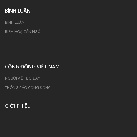
BÌNH LUẬN
BÌNH LUẬN
BIẾM HOẠ CÁN NGỐ
CỘNG ĐỒNG VIỆT NAM
NGƯỜI VIỆT ĐÓ ĐÂY
THÔNG CÁO CỘNG ĐỒNG
GIỚI THIỆU