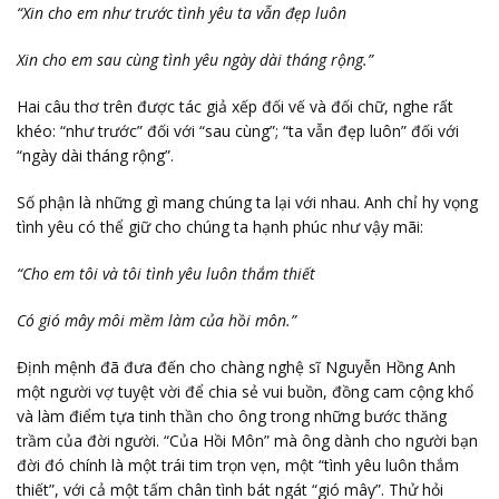
“Xin cho em như trước tình yêu ta vẫn đẹp luôn
Xin cho em sau cùng tình yêu ngày dài tháng rộng.”
Hai câu thơ trên được tác giả xếp đối vế và đối chữ, nghe rất
khéo: “như trước” đối với “sau cùng”; “ta vẫn đẹp luôn” đối với
“ngày dài tháng rộng”.
Số phận là những gì mang chúng ta lại với nhau. Anh chỉ hy vọng
tình yêu có thể giữ cho chúng ta hạnh phúc như vậy mãi:
“Cho em tôi và tôi tình yêu luôn thắm thiết
Có gió mây môi mềm làm của hồi môn.”
Định mệnh đã đưa đến cho chàng nghệ sĩ Nguyễn Hồng Anh
một người vợ tuyệt vời để chia sẻ vui buồn, đồng cam cộng khổ
và làm điểm tựa tinh thần cho ông trong những bước thăng
trầm của đời người. “Của Hồi Môn” mà ông dành cho người bạn
đời đó chính là một trái tim trọn vẹn, một “tình yêu luôn thắm
thiết”, với cả một tấm chân tình bát ngát “gió mây”. Thử hỏi