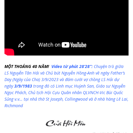
MỘT THOÁNG 40 NĂM!
Video từ phút 28’28”:
Chuyện trò giữa
LS Nguyễn Tân Hải và Chủ bút Nguyễn Hồng-Anh về ngày Father’s
Day (Ngày của Cha) 3/9/2023 và đám cưới vợ chồng LS Hải dự
ngày
3/9/1983
trong đó có Linh mục Huỳnh San, Giáo sư Nguyễn
Ngọc Phách, Chủ tịch Hội Cựu Quân nhân QLVNCH-Vic Bùi Quốc
Sủng v.v… tại nhả thờ St Joseph, Collingwood và ở nhà hàng Lê Lai,
Richmond