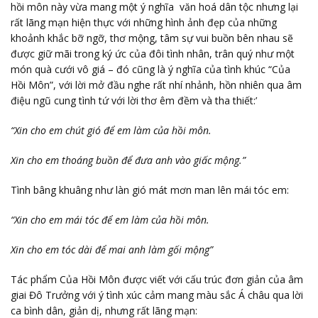
hồi môn này vừa mang một ý nghĩa văn hoá dân tộc nhưng lại
rất lãng mạn hiện thực với những hình ảnh đẹp của những
khoảnh khắc bỡ ngỡ, thơ mộng, tâm sự vui buồn bên nhau sẽ
được giữ mãi trong ký ức của đôi tình nhân, trân quý như một
món quà cưới vô giá – đó cũng là ý nghĩa của tình khúc “Của
Hồi Môn”, với lời mở đầu nghe rất nhí nhảnh, hồn nhiên qua âm
điệu ngũ cung tình tứ với lời thơ êm đềm và tha thiết:’
“Xin cho em chút gió để em làm của hồi môn.
Xin cho em thoáng buồn để đưa anh vào giấc mộng.”
Tình bâng khuâng như làn gió mát mơn man lên mái tóc em:
“Xin cho em mái tóc để em làm của hồi môn.
Xin cho em tóc dài để mai anh làm gối mộng”
Tác phẩm Của Hồi Môn được viết với cấu trúc đơn giản của âm
giai Đô Trưởng với ý tình xúc cảm mang màu sắc Á châu qua lời
ca bình dân, giản dị, nhưng rất lãng mạn: