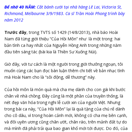
Để nhớ 40 NĂM:
Cắt bánh cưới tại nhà hàng Lê Lai, Victoria St,
Richmond, Melbourne 3/9/1983. Ca sĩ Trần Hoài Phong trình bày
năm 2012
Trước đây
, trong TVTS số 1429 (14/8/2013), nhà báo Hoài
Nam đã từng giới thiệu “
Của Hồi Môn
” như là một trong hai
bản tình ca hay nhất của Nguyễn Hồng Anh trong những năm
đầu tiên sáng tác (bài kia là Thiền Sư Xuống Núi).
Giờ đây, với tư cách là một người trong giới thưởng ngoạn, tôi
muốn cùng các bạn đọc bàn luận thêm chi tiết về bản nhạc tình
mà Hoài Nam cho là “sôi động, dễ thương” này.
Của hồi môn là món quà mà cha mẹ dành cho con gái khi bước
chân về nhà chồng. Đây cũng là một phần của truyền thống, là
nét đẹp văn hóa trong nghi lễ cưới xin của người Việt. Nhưng
trong bài ca này, “Của Hồi Môn” lại là quà tặng của chú rể dành
cho cô dâu, vì trong hoàn cảnh mới, không có cha mẹ bên cạnh,
và đôi uyên ương cũng chân ướt, chân ráo, trên mảnh đất tự do
mà mình đã phải trải qua bao gian khổ mới tới được. Do đó, của