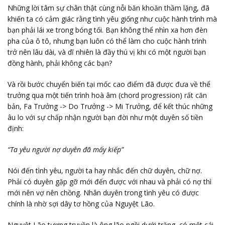
Những lời tâm sự chân thật cùng nỗi băn khoăn thầm lặng, đã
khiến ta có cảm giác rằng tình yêu giống như cuộc hành trình mà
bạn phải lái xe trong bóng tối. Bạn không thể nhìn xa hơn đèn
pha của ô tô, nhưng bạn luôn có thể làm cho cuộc hành trình
trở nên lâu dài, và dĩ nhiên là đầy thú vị khi có một người bạn
đồng hành, phải không các bạn?
Và rồi bước chuyển biến tại mốc cao điểm đã được đưa về thể
trưởng qua một tiến trình hoà âm (chord progression) rất căn
bản, Fa Trưởng -> Do Trưởng -> Mi Trưởng, để kết thúc những
âu lo với sự chấp nhận người bạn đời như một duyên số tiền
định:
“Ta yêu người nợ duyên đã mấy kiếp”
Nói đến tình yêu, người ta hay nhắc đến chữ duyên, chữ nợ.
Phải có duyên gặp gỡ mới đến được với nhau và phải có nợ thì
mới nên vợ nên chồng. Nhân duyên trong tình yêu có được
chính là nhờ sợi dây tơ hồng của Nguyệt Lão.
Nguyệt Lão tương truyền là ông lão ngồi dưới trăng, có một cái