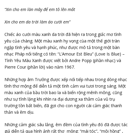
“Xin cho em làn mây để em tô lên mắt
Xin cho em da trời làm áo cưới em”
Chiếc áo cưới màu xanh da trời đã hiện ra trong giấc mơ tình
yêu của chàng. Một màu xanh hy vọng cùa một thế giới tràn
ngập tình yêu và hạnh phúc, như được mô tả trong một bàn
nhạc Pháp nổi tiếng có tên: “L’Amour Est Bleu” (Love Is Blue) –
Tình Yêu Màu Xanh được viết bởi Andre Popp (phần nhạc) và
Pierre Cour (phần lời) vào năm 1967.
Những hợp âm Trưởng được xếp nối tiếp nhau trong dòng nhạc
tình thơ mộng để diễn tả một tình cảm vui tươi trong sáng. Một
màu xanh của bầu trời bao la và biển rộng mênh mông, cũng
như sự tĩnh lặng khi nhìn ra đại dương xa thẳm của vũ trụ
trường tồn bất biến, đã gợi cho con người cái cảm giác thanh
thản và êm dịu.
Những cảm giác sâu lắng, êm đềm của tình yêu đó đã được tác
giả diễn tả qua hình ảnh rất thơ mộng: “mái tóc”, “môi hồng” ,