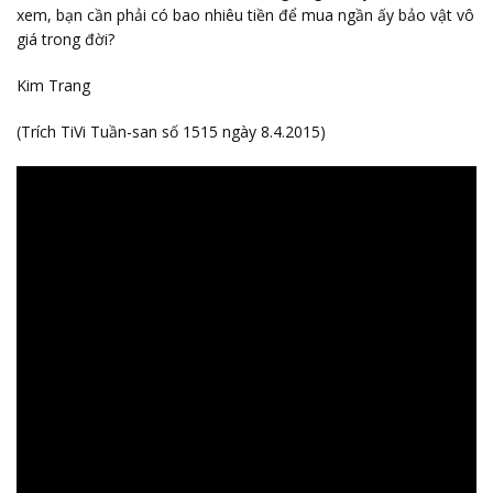
xem, bạn cần phải có bao nhiêu tiền để mua ngần ấy bảo vật vô
giá trong đời?
Kim Trang
(Trích TiVi Tuần-san số 1515 ngày 8.4.2015)