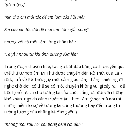
“gối mộng”:
“Xin cho em mái tóc để em làm của hồi môn
Xin cho em tóc dài để mai anh làm gối mộng”
nhưng với cả một tấm lòng chân thật:
“Ta yêu nhau từ khi ánh dương vừa lên”
Trong đoạn chuyển tiếp, tác giả bắt đầu bằng cách chuyển qua
thể thứ từ hợp âm Mi Thứ được chuyển đến Rê Thứ, qua La 7
rồi lại trở về Rê Thứ, gây một cảm giác căng thẳng khiến người
nghe chờ đợi, có thể sẽ có một chuyện không vui gì xảy ra… để
bộc lộ nỗi ưu tư cho tương lai của cuộc sống lứa đôi với những
khó khăn, nghịch cảnh trước mắt: (theo tâm lý học mà nói thì
những niềm lo sợ về tương lai cũng thường hay đến trong trí
tưởng tượng của những kẻ đang yêu!)
“Không mai sau rồi khi bóng đêm rơi dần.”