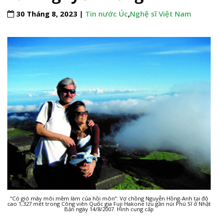
30 Tháng 8, 2023 |
Tin nước Úc
,
Nghệ sĩ Việt Nam
“Có gió mây môi mềm làm của hồi môn”: Vợ chồng Nguyễn Hồng-Anh tại độ
cao 1,327 mét trong Công viên Quốc gia Fuji Hakone Izu gần núi Phú Sĩ ở Nhật
Bản ngày 14/8/2007. Hình cung cấp