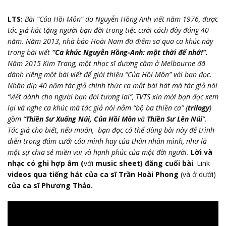
LTS:
Bài “Của Hồi Môn” do Nguyễn Hồng-Anh viết năm 1976, được
tác giả hát tặng người bạn đời trong tiệc cưới cách đây đúng 40
năm. Năm 2013, nhà báo Hoài Nam đã điểm sơ qua ca khúc này
trong bài viết
“Ca khúc Nguyễn Hồng-Anh: một thời để nhớ!”.
Năm 2015 Kim Trang, một nhạc sĩ dương cầm ở Melbourne đã
dành riêng một bài viết để giới thiệu “Của Hồi Môn” với bạn đọc.
Nhân dịp 40 năm tác giả chính thức ra mắt bài hát mà tác giả nói
“viết dành cho người bạn đời tương lai”, TVTS xin mời bạn đọc xem
lại và nghe ca khúc mà tác giả nói nằm “bộ ba thiền ca” (
trilogy
)
gồm “
Thiền Sư Xuống Núi, Của Hồi Môn
và
Thiền Sư Lên Núi
”.
Tác giả cho biết, nếu muốn, bạn đọc có thể dùng bài này để trình
diễn trong đám cưới của mình hay của thân nhân mình, như là
một sự chia sẻ miền vui và hạnh phúc của một đời người.
Lời và
nhạc có ghi hợp âm (
với
music sheet) đăng cuối bài
. Link
videos qua tiếng hát của ca sĩ Trần Hoài Phong
(và ở dưới)
của ca sĩ Phương Thảo.