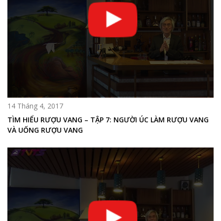
14 Tháng 4, 2017
TÌM HIỂU RƯỢU VANG – TẬP 7: NGƯỜI ÚC LÀM RƯỢU VANG
VÀ UỐNG RƯỢU VANG