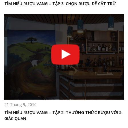
TÌM HIỂU RƯỢU VANG – TẬP 3: CHỌN RƯỢU ĐỂ CẤT TRỮ
21 Tháng 9, 2016
TÌM HIỂU RƯỢU VANG – TẬP 2: THƯỞNG THỨC RƯỢU VỚI 5
GIÁC QUAN