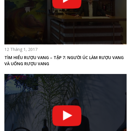
12 Tháng 1, 2017
TÌM HIỂU RƯỢU VANG – TẬP 7: NGƯỜI ÚC LÀM RƯỢU VANG
VÀ UỐNG RƯỢU VANG