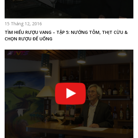
15 Tháng 12, 2016
TÌM HIỂU RƯỢU VANG – TẬP 5: NƯỚNG TÔM, THỊT CỪU &
CHỌN RƯỢU ĐỂ UỐNG