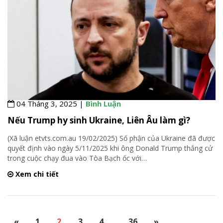
04 Tháng 3, 2025 |
Bình Luận
Nếu Trump hy sinh Ukraine, Liên Âu làm gì?
(Xã luận etvts.com.au 19/02/2025) Số phận của Ukraine đã được
quyết định vào ngày 5/11/2025 khi ông Donald Trump thắng cử
trong cuộc chạy đua vào Tòa Bạch ốc với
…
Xem chi tiết
«
1
2
3
4
…
36
»