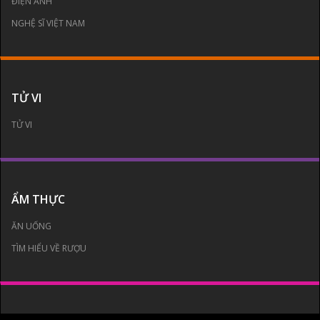
ĐIỆN ẢNH
NGHỆ SĨ VIỆT NAM
TỬ VI
TỬ VI
ẨM THỰC
ĂN UỐNG
TÌM HIỂU VỀ RƯỢU