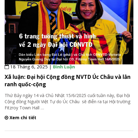
18 Tháng 6, 2025 |
Bình Luận
Xã luận: Đại hội Cộng đồng NVTD Úc Châu và lằn
ranh quốc-cộng
Thứ Bảy ngày 14 và Chủ Nhật 15/6/2025 cuối tuần này, Đại hội
Cộng đồng Người Việt Tự do Úc Châu sẽ điễn ra tại Hội trường
Fitzroy Town Hall
…
Xem chi tiết