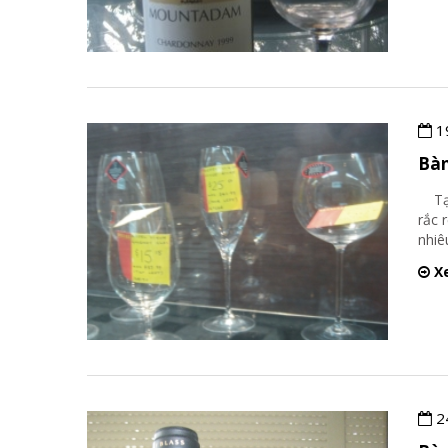
1
Bàn
Tại 
rắc 
nhiê
Xe
2