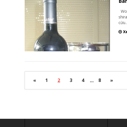
Bàn
Wolf
shir
cừu…
Xe
«
1
2
3
4
…
8
»