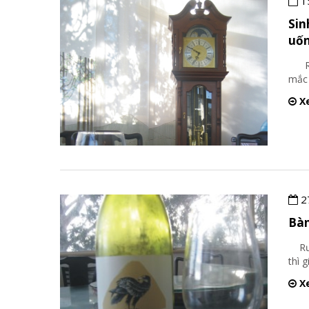
1
Sin
uốn
Rượu
mắc 
Xe
2
Bàn
Rượu
thì 
Xe