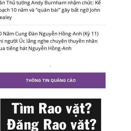
ân Thủ tướng Andy Burnham nhậm chức: Kế
oạch 10 năm và “quân bài” gây bất ngờ John
ealey
0 Năm Cung Đàn Nguyễn Hồng-Anh (Kỳ 11)
hi người Úc lắng nghe chuyện thuyền nhân
ua tiếng hát Nguyễn Hồng-Anh
.
THÔNG TIN QUẢNG CÁO