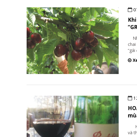
0
Khi
“G
Nhãn
chai
“gái
Xe
1
HOÀ
mùa
Hoàn
và t