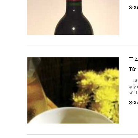
Xe
2
Từ 
Lão 
quý 
số t
Xe