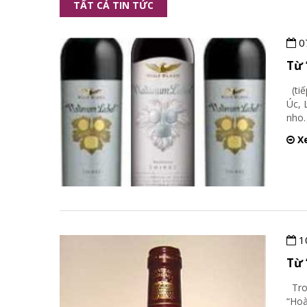
TẤT CẢ TIN TỨC
0
Từ 
(tiế
Úc, 
nho
Xe
1
Từ 
Tron
“Hoà