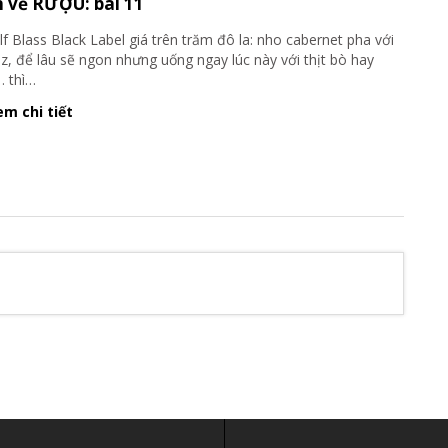
 về RƯỢU: bài 11
 Blass Black Label giá trên trăm đô la: nho cabernet pha với
az, để lâu sẽ ngon nhưng uống ngay lúc này với thịt bò hay
 thì
…
m chi tiết