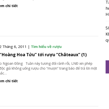
T
m chi tiết
h
H
5
K
q
2 Tháng 6, 2011 |
Tìm hiểu về rượu
“Hoàng Hoa Tửu” tới rượu “Châteaux” (1)
Ngoan Đồng Tuần này tương đối rảnh rỗi, LNĐ xin phép
độc giả không uống rượu cho “mượn” trang báo để trả lời một
hắc
…
m chi tiết