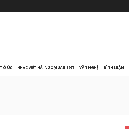
T Ở ÚC
NHẠC VIỆT HẢI NGOẠI SAU 1975
VĂN NGHỆ
BÌNH LUẬN