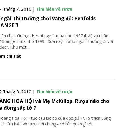
7 Tháng 7, 2010 |
Tìm hiểu về rượu
 ngài Thị trưởng chơi vang đỏ: Penfolds
RANGE”!
 chai “Grange Hermitage ” mùa nho 1967 (trái) và nhãn
 “Grange” mùa nho 1999 Xưa nay, “rượu ngon” thường đi với
 đẹp”. Như một
…
m chi tiết
2 Tháng 5, 2010 |
Tìm hiểu về rượu
NG HOA HỘI và Mẹ McKillop. Rượu nào cho
 đông sắp tới?
g Hoa Hội – tức câu lạc bộ của độc giả TVTS thích uống
hích tìm hiểu về rượu nói chung– có liên quan gì tới
…