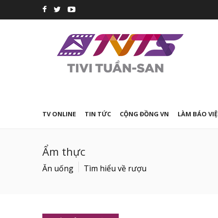
TV ONLINE
TIN TỨC
CỘNG ĐỒNG VN
LÀM BÁO VIỆ
Ẩm thực
Ăn uống
Tìm hiểu về rượu