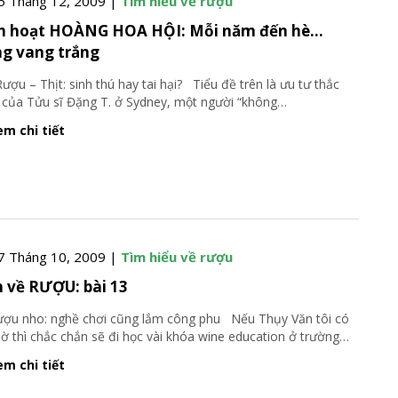
5 Tháng 12, 2009 |
Tìm hiểu về rượu
h hoạt HOÀNG HOA HỘI: Mỗi năm đến hè…
g vang trắng
 – Thịt: sinh thú hay tai hại? Tiểu đề trên là ưu tư thắc
của Tửu sĩ Đặng T. ở Sydney, một người “không
…
m chi tiết
7 Tháng 10, 2009 |
Tìm hiểu về rượu
 về RƯỢU: bài 13
 nho: nghề chơi cũng lắm công phu Nếu Thụy Văn tôi có
giờ thì chắc chắn sẽ đi học vài khóa wine education ở trường
…
m chi tiết