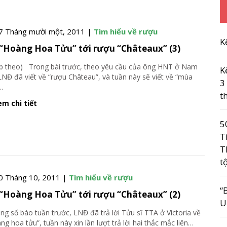
7 Tháng mười một, 2011 |
Tìm hiểu về rượu
K
“Hoàng Hoa Tửu” tới rượu “Châteaux” (3)
p theo) Trong bài trước, theo yêu cầu của ông HNT ở Nam
K
LNĐ đã viết về “rượu Château”, và tuần này sẽ viết về “mùa
3
…
t
m chi tiết
5
T
T
t
0 Tháng 10, 2011 |
Tìm hiểu về rượu
“
“Hoàng Hoa Tửu” tới rượu “Châteaux” (2)
U
g số báo tuần trước, LNĐ đã trả lời Tửu sĩ TTA ở Victoria về
ng hoa tửu”, tuần này xin lần lượt trả lời hai thắc mắc liên
…