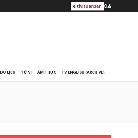
e
tivituansan
DU LỊCH
TỬ VI
ẨM THỰC
TV ENGLISH (ARCHIVE)