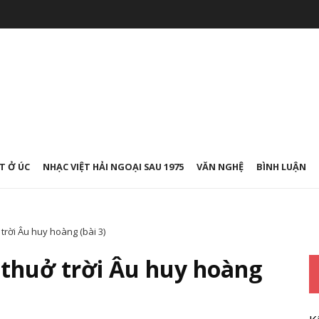
T Ở ÚC
NHẠC VIỆT HẢI NGOẠI SAU 1975
VĂN NGHỆ
BÌNH LUẬN
trời Âu huy hoàng (bài 3)
 thuở trời Âu huy hoàng