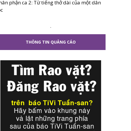
hân phận ca 2: Từ tiếng thở dài của một dân
ộc
.
THÔNG TIN QUẢNG CÁO