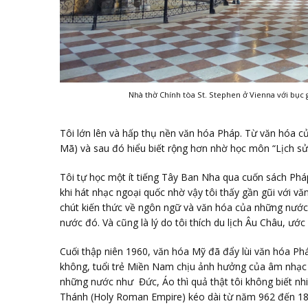
Nhà thờ Chính tòa St. Stephen ở Vienna với bục g
Tôi lớn lên và hấp thụ nền văn hóa Pháp. Từ văn hóa c
Mã) và sau đó hiểu biết rộng hơn nhờ học môn “Lịch sử 
Tôi tự học một ít tiếng Tây Ban Nha qua cuốn sách Ph
khi hát nhạc ngoại quốc nhờ vậy tôi thấy gần gũi với vă
chút kiến thức về ngôn ngữ và văn hóa của những nước t
nước đó. Và cũng là lý do tôi thích du lịch Âu Châu, ước
Cuối thập niên 1960, văn hóa Mỹ đã đẩy lùi văn hóa P
không, tuổi trẻ Miền Nam chịu ảnh hưởng của âm nhạc
những nước như Đức, Áo thì quả thật tôi không biết nhi
Thánh (Holy Roman Empire) kéo dài từ năm 962 đến 18