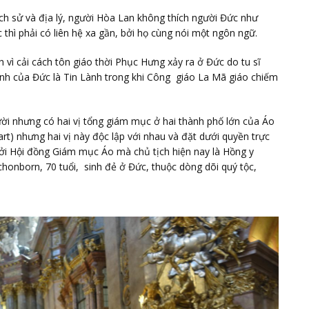
ch sử và địa lý, người Hòa Lan không thích người Đức như
hì phải có liên hệ xa gần, bởi họ cùng nói một ngôn ngữ.
 vì cải cách tôn giáo thời Phục Hưng xảy ra ở Đức do tu sĩ
ính của Đức là Tin Lành trong khi Công giáo La Mã giáo chiếm
gười nhưng có hai vị tổng giám mục ở hai thành phố lớn của Áo
rt) nhưng hai vị này độc lập với nhau và đặt dưới quyền trực
bởi Hội đồng Giám mục Áo mà chủ tịch hiện nay là Hồng y
onborn, 70 tuổi, sinh đẻ ở Đức, thuộc dòng dõi quý tộc,