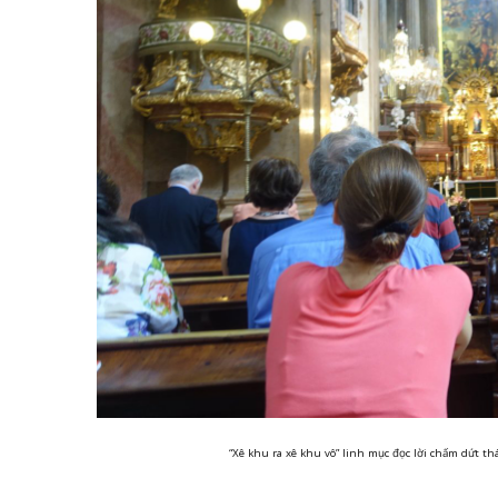
“Xê khu ra xê khu vô” linh mục đọc lời chấm dứt th