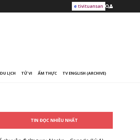
e
tivituansan
DU LỊCH
TỬ VI
ẨM THỰC
TV ENGLISH (ARCHIVE)
TIN ĐỌC NHIỀU NHẤT