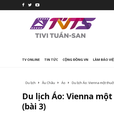
TV ONLINE
TIN TỨC
CỘNG ĐỒNG VN
LÀM BÁO VIỆ
Du lịch
Âu Châu
Áo
Du lịch Áo: Vienna một thuở 
Du lịch Áo: Vienna một
(bài 3)