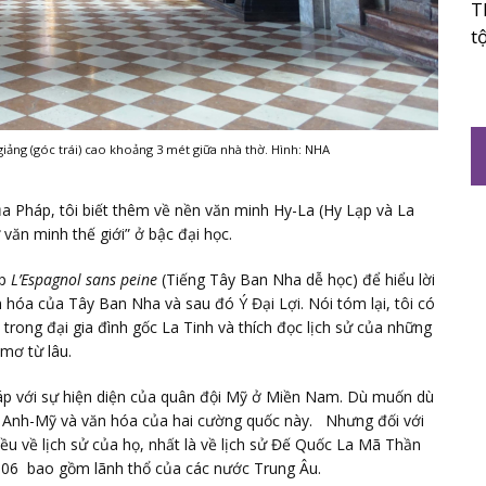
T
t
iảng (góc trái) cao khoảng 3 mét giữa nhà thờ. Hình: NHA
ủa Pháp, tôi biết thêm về nền văn minh Hy-La (Hy Lạp và La
văn minh thế giới” ở bậc đại học.
áp
L’Espagnol sans peine
(Tiếng Tây Ban Nha dễ học) để hiểu lời
n hóa của Tây Ban Nha và sau đó Ý Đại Lợi. Nói tóm lại, tôi có
rong đại gia đình gốc La Tinh và thích đọc lịch sử của những
 mơ từ lâu.
háp với sự hiện diện của quân đội Mỹ ở Miền Nam. Dù muốn dù
 Anh-Mỹ và văn hóa của hai cường quốc này. Nhưng đối với
ều về lịch sử của họ, nhất là về lịch sử Đế Quốc La Mã Thần
06 bao gồm lãnh thổ của các nước Trung Âu.