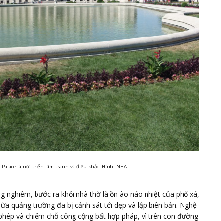
 Palace là nơi triển lãm tranh và điêu khắc. Hình: NHA
ng nghiêm, bước ra khỏi nhà thờ là ồn ào náo nhiệt của phố xá,
iữa quảng trường đã bị cảnh sát tới dẹp và lập biên bản. Nghệ
n phép và chiếm chỗ công cộng bất hợp pháp, vì trên con đường