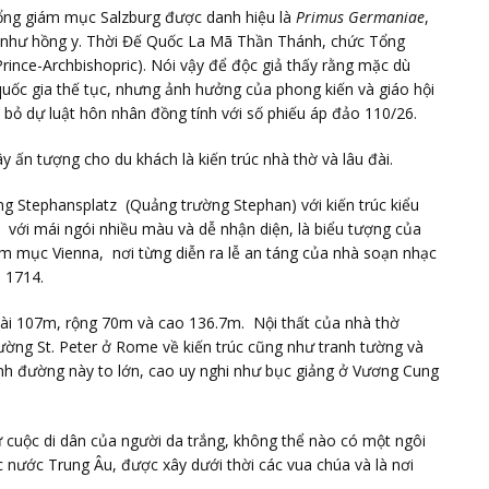
ổng giám mục Salzburg được danh hiệu là
Primus Germaniae
,
như hồng y. Thời Đế Quốc La Mã Thần Thánh, chức Tổng
ince-Archbishopric). Nói vậy để độc giả thấy rằng mặc dù
quốc gia thế tục, nhưng ảnh hưởng của phong kiến và giáo hội
bỏ dự luật hôn nhân đồng tính với số phiếu áp đảo 110/26.
 ấn tượng cho du khách là kiến trúc nhà thờ và lâu đài.
ng Stephansplatz (Quảng trường Stephan) với kiến trúc kiểu
 với mái ngói nhiều màu và dễ nhận diện, là biểu tượng của
ám mục Vienna, nơi từng diễn ra lễ an táng của nhà soạn nhạc
m 1714.
dài 107m, rộng 70m và cao 136.7m. Nội thất của nhà thờ
ờng St. Peter ở Rome về kiến trúc cũng như tranh tường và
nh đường này to lớn, cao uy nghi như bục giảng ở Vương Cung
 cuộc di dân của người da trắng, không thể nào có một ngôi
 nước Trung Âu, được xây dưới thời các vua chúa và là nơi