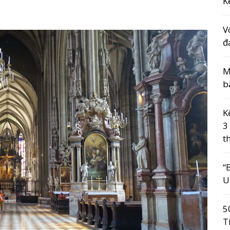
K
V
đ
M
b
K
3
t
“
U
5
T