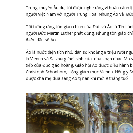
Trong chuyến Âu du, tôi được nghe rằng vì hoàn cảnh lị
người Việt Nam với người Trung Hoa. Nhưng Áo và Đức t
Tôi tưởng rằng tôn giáo chính của Đức và Áo là Tin Lành
người Đức Martin Luther phát động. Nhưng tôn giáo ch
64% dân số Áo.
Áo là nước diện tích nhỏ, dân số khoảng 8 triệu rưỡi n
là Vienna và Salzburg (nơi sinh của nhà soạn nhạc Moza
tiếp của Đức giáo hoàng. Giáo hội Áo được điều hành 
Christoph Schonborn, tổng giám mục Vienna. Hồng y Sch
được cha mẹ đưa sang Áo tị nan khi mới 9 tháng tuổi.