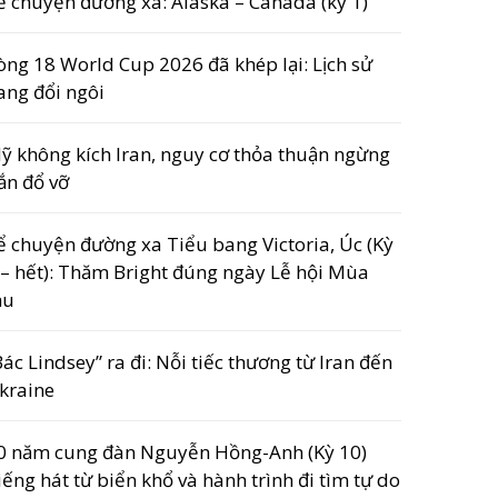
ể chuyện đường xa: Alaska – Canada (kỳ 1)
òng 18 World Cup 2026 đã khép lại: Lịch sử
ang đổi ngôi
ỹ không kích Iran, nguy cơ thỏa thuận ngừng
ắn đổ vỡ
ể chuyện đường xa Tiểu bang Victoria, Úc (Kỳ
 – hết): Thăm Bright đúng ngày Lễ hội Mùa
hu
Bác Lindsey” ra đi: Nỗi tiếc thương từ Iran đến
kraine
0 năm cung đàn Nguyễn Hồng-Anh (Kỳ 10)
iếng hát từ biển khổ và hành trình đi tìm tự do