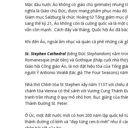
Mặc dầu nước Áo không có giáo chủ (primate) nhưng t
nghĩa là Giáo chủ Đức, được mang phẩm phục màu đỏ 
Giám mục Salzburg là chức Hoàng tử Tổng giám mục (Pr
sang thế kỷ 21, Áo không còn là cường quốc và là một 
vẫn còn mạnh. Cách đây vài tháng, Quốc hội Áo đã bác 
Khi đến Áo, ngoài âm nhạc và quán cà phê những cái gây
St. Stephen Cathedral
(tiếng Đức
Stephandom
) nằm tro
Romanesque (mặt tiền) và Gothique (tháp cuối nhà thờ)
Giáo hội Công giáo Áo, là nơi đặt hiệu tòa của Tổng gi
người Ý Antionio Vivaldi (tác giả The Four Seasons) nă
Nhà thờ Chính tòa St Stephen xây năm 1137 với chiều 
chánh tòa Vienna có thể sánh với Vương Cung Thánh Đư
tranh trần nhưng ở quy mô nhỏ hơn. Bục giảng của thá
Thánh Đường St. Peter.
Ở Úc, một đất nước mới có hơn 200 năm lập quốc kể từ
thánh đường cổ kính và “đẹp từng cen-ti-mét” như ở các
chôn hài cốt của họ.