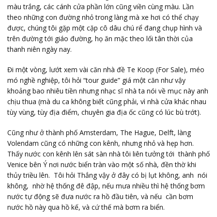
màu trắng, các cánh cửa phần lớn cũng viền cùng màu. Lần
theo những con đường nhỏ trong làng mà xe hơi có thể chạy
được, chúng tôi gặp một cặp cô dâu chú rể đang chụp hình và
trên đường tới giáo đường, họ ăn mặc theo lối tân thời của
thanh niên ngày nay.
Đi một vòng, lướt xem vài căn nhà đề Te Koop (For Sale), méo
mó nghề nghiệp, tôi hỏi “tour guide” giá một căn như vậy
khoảng bao nhiêu tiền nhưng nhạc sĩ nhà ta nói về mục này anh
chịu thua (mà du ca không biết cũng phải, vì nhà cửa khác nhau
tùy vùng, tùy địa điểm, chuyên gia địa ốc cũng có lúc bù trớt).
Cũng như ở thành phố Amsterdam, The Hague, Delft, làng
Volendam cũng có những con kênh, nhưng nhỏ và hẹp hơn.
Thấy nước con kênh lên sát sàn nhà tôi liên tưởng tới thành phố
Venice bên Ý nơi nước biển tràn vào một số nhà, đền thờ khi
thủy triều lên. Tôi hỏi Thắng vậy ở đây có bị lụt không, anh nói
không, nhờ hệ thống đê đập, nếu mưa nhiều thì hệ thống bơm
nước tự động sẽ đưa nước ra hồ đầu tiên, và nếu cần bơm
nước hồ này qua hồ kế, và cứ thế mà bơm ra biển.