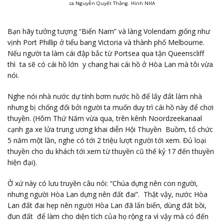
ca Nguyễn Quyết Thắng. Hình NHA
Bạn hãy tưởng tượng “Biển Nam” và làng Volendam giống như
vịnh Port Phillip ở tiểu bang Victoria và thành phố Melbourne.
Nếu người ta làm cái đập bắc từ Portsea qua tận Queenscliff
thì ta sẽ có cái hồ lớn y chang hai cái hồ ở Hòa Lan mà tôi vừa
nói.
Nghe nói nhà nước dự tính bơm nước hồ để lấy đất làm nhà
nhưng bị chống đối bởi người ta muốn duy trì cái hồ này để chơi
thuyền. (Hôm Thứ Năm vừa qua, trên kênh Noordzeekanaal
cạnh ga xe lửa trung ương khai diễn Hội Thuyền Buồm, tổ chức
5 năm một lần, nghe có tới 2 triệu lượt người tới xem. Đủ loại
thuyền cho du khách tới xem từ thuyền cũ thế kỷ 17 đến thuyền
hiện đại).
Ở xứ này có lưu truyền câu nói: “Chúa dựng nên con người,
nhưng người Hòa Lan dựng nên đất đai”. Thật vậy, nước Hòa
Lan đất đai hẹp nên người Hòa Lan đã lấn biển, dùng đất bồi,
đun đất để làm cho diện tích của họ rộng ra vì vậy mà có đến