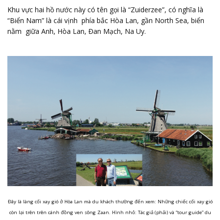
Khu vực hai hồ nước này có tên gọi là “Zuiderzee”, có nghĩa là
“Biển Nam” là cái vịnh phía bắc Hòa Lan, gần North Sea, biển
nằm giữa Anh, Hòa Lan, Đan Mạch, Na Uy.
Đây là làng cối xay gió ở Hòa Lan mà du khách thường đến xem: Những chiếc cối xay gió
còn lại trên trên cánh đồng ven sông Zaan. Hình nhỏ: Tác giả (phải) và “tour guide” du