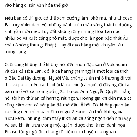
vào hàng di sản văn hóa thế giới.
Nếu bạn có thì giờ, có thể xem xưởng làm phô mát như Cheese
Factory Volendam với những bánh tròn màu vàng thật to đường
kính gần nửa mét. Tuy đất không rộng nhưng Hòa Lan nuôi
nhiều bò và xuất cảng phô mát, được cho là ngon bậc nhất Âu
châu (không thua gì Pháp). Hay đi dạo bằng một chuyến tàu
trong cảng.
Cuối cùng không thể không nói đến món đặc sản ở Volendam
và của cả Hòa Lan, đó là cá haring (herring) là một loại cá trích
ở Bắc Đại tây dương. Người Việt chúng ta ăn mì ổ thường đi với
thịt và pa-tê, nếu cá thì phải là cá chín (cá hộp), ở đây người ta
bán mì ổ với cá haring sống 2.5 Euros. Anh Nguyễn Quyết Thắng
nói tôi hãy thử ăn cá haring, rất ngon. Hoàng gia khi đến mùa cá
cũng cầm con cá sống ăn để mở đầu lễ hội. Tôi không quen ăn
cá sống nên chỉ mua một con giá 2 Euros, ăn thử, không bia
rượu kèm, nhưng cảm thấy ít khi ăn cá sống ngon đến như vậy.
Và sau khi ăn trưa trong một quán được cho là nơi danh họa
Picaso từng ngồi ăn, chúng tôi tiếp tục chuyến du ngoạn.