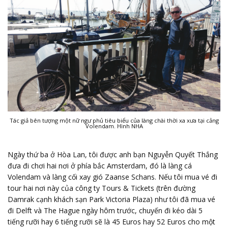
Tác giả bên tượng một nữ ngư phủ tiêu biểu của làng chài thời xa xưa tại cảng
Volendam. Hình NHA
Ngày thứ ba ở Hòa Lan, tôi được anh bạn Nguyễn Quyết Thắng
đưa đi chơi hai nơi ở phía bắc Amsterdam, đó là làng cá
Volendam và làng cối xay gió Zaanse Schans. Nếu tôi mua vé đi
tour hai nơi này của công ty Tours & Tickets (trên đường
Damrak cạnh khách sạn Park Victoria Plaza) như tôi đã mua vé
đi Delft và The Hague ngày hôm trước, chuyến đi kéo dài 5
tiếng rưỡi hay 6 tiếng rưỡi sẽ là 45 Euros hay 52 Euros cho một