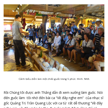
Cảnh biểu diễn làm một chiếc guốc trong 5 phút. Hình: NHA
Rồi Chúng tôi được anh Thắng dẫn đi xem xưởng làm guốc. Nói
đến guốc làm tôi nhớ đến bài ca “Về đây nghe em” của nhạc sĩ
gốc Quảng Trị Trần Quang Lộc với ca từ rất dễ thương “Về đây