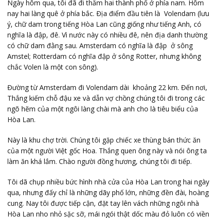
Ngày hôm qua, tôi đã đi thăm hai thành phố ở phía nam. Hôm
nay hai làng quê ở phía bắc. Địa điểm đầu tiên là Volendam (lưu
ý, chữ dam trong tiếng Hòa Lan cũng giống như tiếng Anh, có
nghĩa là đập, đê. Vì nước này có nhiều đê, nên địa danh thường
có chữ dam đằng sau. Amsterdam có nghĩa là đập ở sông
Amstel; Rotterdam có nghĩa đập ở sông Rotter, nhưng không
chắc Volen là một con sông).
Đường từ Amsterdam đi Volendam dài khoảng 22 km. Đến nơi,
Thắng kiếm chỗ đậu xe và dẫn vợ chồng chúng tôi đi trong các
ngõ hẽm của một ngôi làng chài mà anh cho là tiêu biểu của
Hòa Lan.
Này là khu chợ trời. Chúng tôi gặp chiếc xe thùng bán thức ăn
của một người Việt gốc Hoa. Thắng quen ông này và nói ông ta
làm ăn khá lắm. Chào người đồng hương, chúng tôi đi tiếp.
Tôi dã chụp nhiều bức hình nhà cửa của Hòa Lan trong hai ngày
qua, nhưng đấy chỉ là những dãy phố lớn, những đền đài, hoàng
cung. Nay tôi được tiếp cận, đặt tay lên vách những ngôi nhà
Hòa Lan nho nhỏ sặc sỡ, mái ngói thật dốc màu đỏ luôn có viền