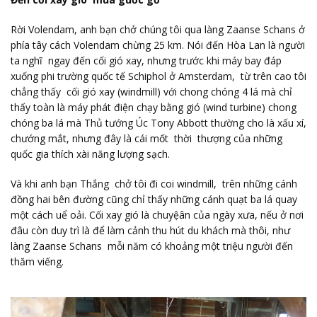
Rời Volendam, anh bạn chở chúng tôi qua làng Zaanse Schans ở
phía tây cách Volendam chừng 25 km. Nói đến Hòa Lan là người
ta nghĩ ngay đến cối gió xay, nhưng trước khi máy bay đáp
xuống phi trường quốc tế Schiphol ở Amsterdam, từ trên cao tôi
chẳng thấy cối gió xay (windmill) với chong chóng 4 lá mà chỉ
thấy toàn là máy phát điện chạy bằng gió (wind turbine) chong
chóng ba lá mà Thủ tướng Úc Tony Abbott thường cho là xấu xí,
chướng mắt, nhưng đây là cái mốt thời thượng của những
quốc gia thích xài năng lượng sạch.
Và khi anh bạn Thắng chở tôi đi coi windmill, trên những cánh
đồng hai bên đường cũng chỉ thấy những cánh quạt ba lá quay
một cách uể oải. Cối xay gió là chuyệân của ngày xưa, nếu ở nơi
đâu còn duy trì là để làm cảnh thu hút du khách mà thôi, như
làng Zaanse Schans mỗi năm có khoảng một triệu người đến
thăm viếng.