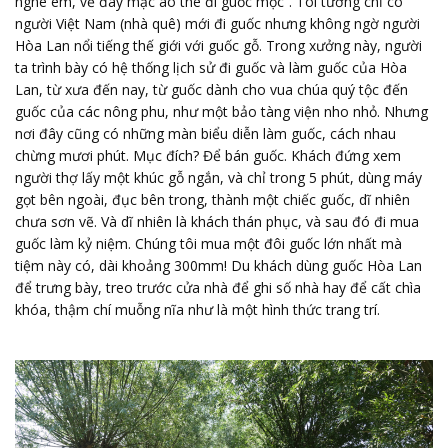
nghe em, về đây mặc áo the đi guốc mộc”. Tôi tưởng chỉ có
người Việt Nam (nhà quê) mới đi guốc nhưng không ngờ người
Hòa Lan nổi tiếng thế giới với guốc gỗ. Trong xưởng này, người
ta trình bày có hệ thống lịch sử đi guốc và làm guốc của Hòa
Lan, từ xưa đến nay, từ guốc dành cho vua chúa quý tộc đến
guốc của các nông phu, như một bảo tàng viện nho nhỏ. Nhưng
nơi đây cũng có những màn biểu diễn làm guốc, cách nhau
chừng mươi phút. Mục đích? Để bán guốc. Khách đứng xem
người thợ lấy một khúc gỗ ngắn, và chỉ trong 5 phút, dùng máy
gọt bên ngoài, đục bên trong, thành một chiếc guốc, dĩ nhiên
chưa sơn vẽ. Và dĩ nhiên là khách thán phục, và sau đó đi mua
guốc làm kỷ niệm. Chúng tôi mua một đôi guốc lớn nhất mà
tiệm này có, dài khoảng 300mm! Du khách dùng guốc Hòa Lan
để trưng bày, treo trước cửa nhà để ghi số nhà hay để cất chìa
khóa, thậm chí muỗng nĩa như là một hình thức trang trí.