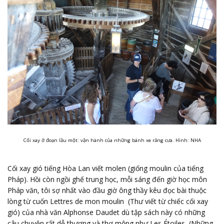
Cối xay ở đoạn lầu một: vận hành của những bánh xe răng cưa. Hình: NHA
Cối xay gió tiếng Hòa Lan viết molen (giống moulin của tiếng
Pháp). Hồi còn ngồi ghế trung học, mỗi sáng đến giờ học môn
Pháp văn, tôi sợ nhất vào đầu giờ ông thầy kêu đọc bài thuộc
lòng từ cuốn Lettres de mon moulin (Thư viết từ chiếc cối xay
gió) của nhà văn Alphonse Daudet dù tập sách này có những
câu chuyện rất dễ thương và thơ mộng như Les Étoiles (Những