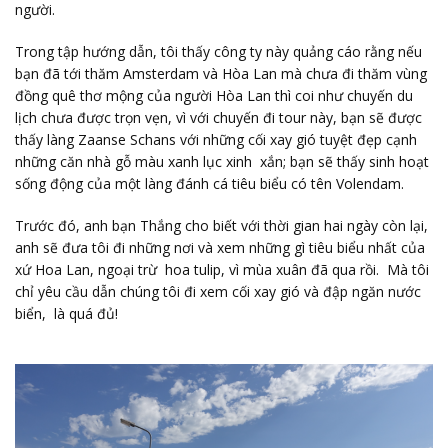
người.
Trong tập hướng dẫn, tôi thấy công ty này quảng cáo rằng nếu
bạn đã tới thăm Amsterdam và Hòa Lan mà chưa đi thăm vùng
đồng quê thơ mộng của người Hòa Lan thì coi như chuyến du
lịch chưa được trọn vẹn, vì với chuyến đi tour này, bạn sẽ được
thấy làng Zaanse Schans với những cối xay gió tuyệt đẹp cạnh
những căn nhà gỗ màu xanh lục xinh xắn; bạn sẽ thấy sinh hoạt
sống động của một làng đánh cá tiêu biểu có tên Volendam.
Trước đó, anh bạn Thắng cho biết với thời gian hai ngày còn lại,
anh sẽ đưa tôi đi những nơi và xem những gì tiêu biểu nhất của
xứ Hoa Lan, ngoại trừ hoa tulip, vì mùa xuân đã qua rồi. Mà tôi
chỉ yêu cầu dẫn chúng tôi đi xem cối xay gió và đập ngăn nước
biển, là quá đủ!