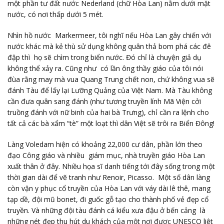
một phần tư đất nước Nederland (chữ Hòa Lan) nằm dưới mặt
nước, có nơi thấp dưới 5 mét.
Nhìn hồ nước Markermeer, tôi nghĩ nếu Hòa Lan gây chiến với
nước khác mà kẻ thù sử dụng không quân thả bom phá các đê
đập thì họ sẽ chìm trong biển nước. Đó chỉ là chuyện giả dụ
không thể xảy ra. Cũng như có lần ông thầy giáo của tôi nói
đùa rằng may mà vua Quang Trung chết non, chứ không vua sẽ
đánh Tàu để lấy lại Lưỡng Quảng của Việt Nam. Mà Tàu không
cần đưa quân sang đánh (như tương truyền lính Mã Viện cởi
truồng đánh với nữ binh của hai bà Trưng), chỉ cần ra lệnh cho
tất cả các bà xẩm “tè” một loạt thì dân Việt sẽ trôi ra Biển Đông!
Làng Voledam hiện có khoảng 22,000 cư dân, phần lớn theo
đạo Công giáo và nhiều giám mục, nhà truyền giáo Hòa Lan
xuất thân ở đây. Nhiều họa sĩ danh tiếng tới đây sống trong một
thời gian dài để vẽ tranh như Renoir, Picasso. Một số dân làng
còn vận y phục cổ truyền của Hòa Lan với váy dài lê thê, mang
tạp dề, đội mũ bonet, đi guốc gỗ tạo cho thành phố vẻ đẹp cổ
truyền. Và những đội tàu đánh cá kiểu xưa đậu ở bến cảng là
những nét đẹp thu hút du khách của một nơi được UNESCO liệt