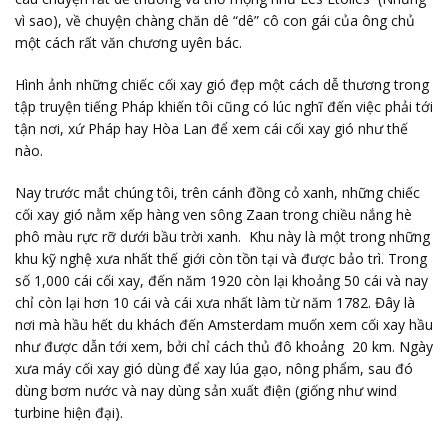
vì sao), về chuyện chàng chăn dê “dê” cô con gái của ông chủ
một cách rất văn chương uyên bác.
Hình ảnh những chiếc cối xay gió đẹp một cách dễ thương trong
tập truyện tiếng Pháp khiến tôi cũng có lúc nghĩ đến việc phải tới
tận nơi, xứ Pháp hay Hòa Lan để xem cái cối xay gió như thế
nào.
Nay trước mắt chúng tôi, trên cánh đồng cỏ xanh, những chiếc
cối xay gió nằm xếp hàng ven sông Zaan trong chiều nắng hè
phô màu rực rỡ dưới bầu trời xanh. Khu này là một trong những
khu kỹ nghệ xưa nhất thế giới còn tồn tại và được bảo trì. Trong
số 1,000 cái cối xay, đến năm 1920 còn lại khoảng 50 cái và nay
chỉ còn lại hơn 10 cái và cái xưa nhất làm từ năm 1782. Đây là
nơi mà hầu hết du khách đến Amsterdam muốn xem cối xay hầu
như được dẫn tới xem, bởi chỉ cách thủ đô khoảng 20 km. Ngày
xưa máy cối xay gió dùng để xay lúa gạo, nông phẩm, sau đó
dùng bơm nước và nay dùng sản xuất điện (giống như wind
turbine hiện đại).