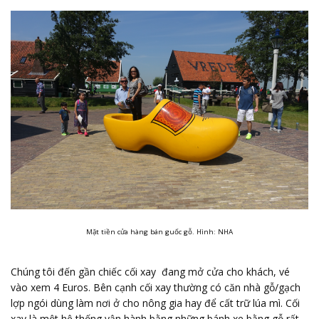
Mặt tiền cửa hàng bán guốc gỗ. Hình: NHA
Chúng tôi đến gần chiếc cối xay đang mở cửa cho khách, vé
vào xem 4 Euros. Bên cạnh cối xay thường có căn nhà gỗ/gạch
lợp ngói dùng làm nơi ở cho nông gia hay để cất trữ lúa mì. Cối
xay là một hệ thống vận hành bằng những bánh xe bằng gỗ rất