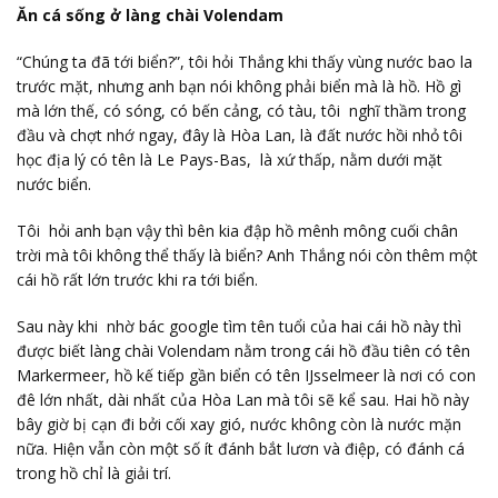
Ăn cá sống ở làng chài Volendam
“Chúng ta đã tới biển?”, tôi hỏi Thắng khi thấy vùng nước bao la
trước mặt, nhưng anh bạn nói không phải biển mà là hồ. Hồ gì
mà lớn thế, có sóng, có bến cảng, có tàu, tôi nghĩ thầm trong
đầu và chợt nhớ ngay, đây là Hòa Lan, là đất nước hồi nhỏ tôi
học địa lý có tên là Le Pays-Bas, là xứ thấp, nằm dưới mặt
nước biển.
Tôi hỏi anh bạn vậy thì bên kia đập hồ mênh mông cuối chân
trời mà tôi không thể thấy là biển? Anh Thắng nói còn thêm một
cái hồ rất lớn trước khi ra tới biển.
Sau này khi nhờ bác google tìm tên tuổi của hai cái hồ này thì
được biết làng chài Volendam nằm trong cái hồ đầu tiên có tên
Markermeer, hồ kế tiếp gần biển có tên IJsselmeer là nơi có con
đê lớn nhất, dài nhất của Hòa Lan mà tôi sẽ kể sau. Hai hồ này
bây giờ bị cạn đi bởi cối xay gió, nước không còn là nước mặn
nữa. Hiện vẫn còn một số ít đánh bắt lươn và điệp, có đánh cá
trong hồ chỉ là giải trí.