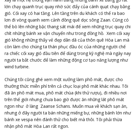
lớn chạy quanh trục quay nhờ sức đẩy của cánh quạt chạy bằng
gió. Cối xay có hai tầng. Lên tầng trên du khách có thể ra bao
lơn đi vòng quanh xem cảnh đồng quê dọc sông Zaan. Cũng có
thể bò lên những bậc thang sát mái để xem những trục quay chi
chít những bánh xe vận chuyển như trong đồng hồ. Xem cối xay
gió không những thấy vẻ đẹp dân dã của thôn quê Hòa Lan mà
còn làm cho chúng ta thán phục đầu óc của những người chế
ra chiếc cối xay gió đầu tiên để dùng trong kỹ nghệ mà ngày nay
người ta bắt chước để làm những động cơ tạo năng lượng như
wind turbine.
Chúng tôi cũng ghé xem một xưởng làm phô mát, được cho
thưởng thức miễn phí trên cả chục loại phô mát khác nhau. Tôi
đã ăn phô mát mua, phô mát chùa (khi thử rượu), đi nhiều nơi
trên thế giới nhưng chưa bao giờ được ăn những lát phô mát
ngon như ở làng Zaanse Schans. Muốn mua về khách sạn ăn,
nhưng ở đây người ta bán những miếng bự, những bánh lớn như
bánh xe vespa nên đành thử cho biết mà thôi. Tôi phải thừa
nhận phô mát Hòa Lan rất ngon.