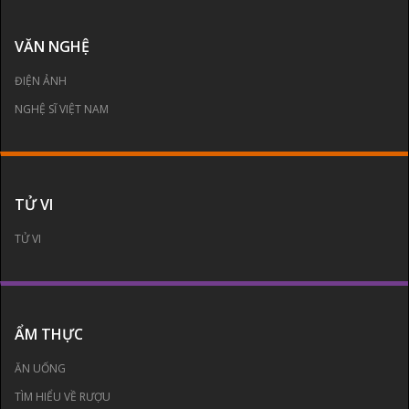
VĂN NGHỆ
ĐIỆN ẢNH
NGHỆ SĨ VIỆT NAM
TỬ VI
TỬ VI
ẨM THỰC
ĂN UỐNG
TÌM HIỂU VỀ RƯỢU