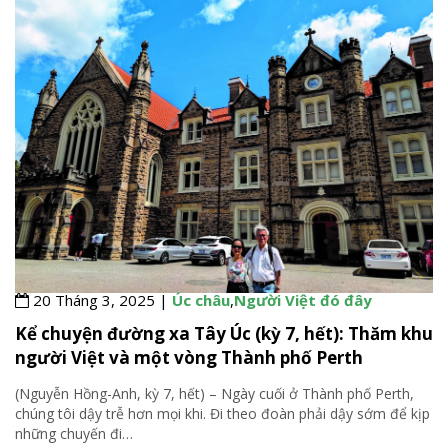
20 Tháng 3, 2025 |
Úc châu
,
Người Việt đó đây
Kể chuyện đường xa Tây Úc (kỳ 7, hết): Thăm khu
người Việt và một vòng Thành phố Perth
(Nguyễn Hồng-Anh, kỳ 7, hết) – Ngày cuối ở Thành phố Perth,
chúng tôi dậy trễ hơn mọi khi. Đi theo đoàn phải dậy sớm để kịp
những chuyến đi
…