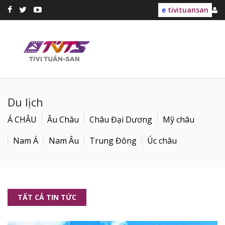
e
tivituansan
Du lịch
Á CHÂU
Âu Châu
Châu Đại Dương
Mỹ châu
Nam Á
Nam Âu
Trung Đông
Úc châu
TẤT CẢ TIN TỨC