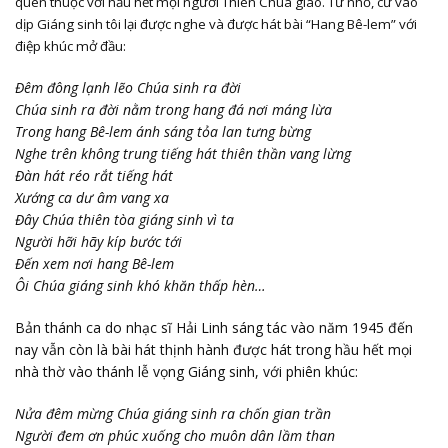
quen thuộc với hầu hết mọi người Thiên Chúa giáo. Từ nhỏ, cứ vào
dịp Giáng sinh tôi lại được nghe và được hát bài “Hang Bê-lem” với
điệp khúc mở đầu:
Đêm đông lạnh lẽo Chúa sinh ra đời
Chúa sinh ra đời nằm trong hang đá nơi máng lừa
Trong hang Bê-lem ánh sáng tỏa lan tưng bừng
Nghe trên không trung tiếng hát thiên thần vang lừng
Đàn hát réo rắt tiếng hát
Xướng ca dư âm vang xa
Đây Chúa thiên tòa giáng sinh vì ta
Người hỡi hãy kíp bước tới
Đến xem nơi hang Bê-lem
Ôi Chúa giáng sinh khó khăn thấp hèn…
Bản thánh ca do nhạc sĩ Hải Linh sáng tác vào năm 1945 đến
nay vẫn còn là bài hát thịnh hành được hát trong hầu hết mọi
nhà thờ vào thánh lễ vọng Giáng sinh, với phiên khúc:
Nửa đêm mừng Chúa giáng sinh ra chốn gian trần
Người đem ơn phúc xuống cho muôn dân lầm than