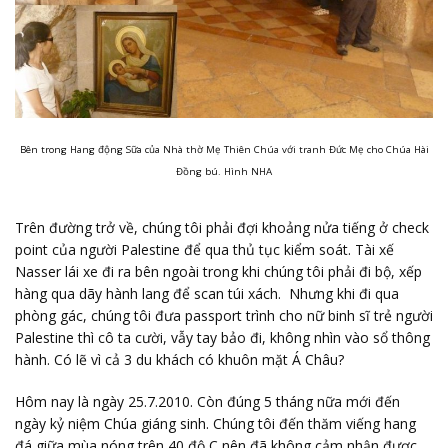
Bên trong Hang động Sữa của Nhà thờ Mẹ Thiên Chúa với tranh Đức Mẹ cho Chúa Hài
Đồng bú. Hình NHA
Trên đường trở về, chúng tôi phải đợi khoảng nửa tiếng ở check
point của người Palestine để qua thủ tục kiểm soát. Tài xế
Nasser lái xe đi ra bên ngoài trong khi chúng tôi phải đi bộ, xếp
hàng qua dãy hành lang để scan túi xách. Nhưng khi đi qua
phòng gác, chúng tôi đưa passport trình cho nữ binh sĩ trẻ người
Palestine thì cô ta cười, vẫy tay bảo đi, không nhìn vào sổ thông
hành. Có lẽ vì cả 3 du khách có khuôn mặt Á Châu?
Hôm nay là ngày 25.7.2010. Còn đúng 5 tháng nữa mới đến
ngày kỷ niệm Chúa giáng sinh. Chúng tôi đến thăm viếng hang
đá giữa mùa nóng trên 40 độ C nên đã không cảm nhận được