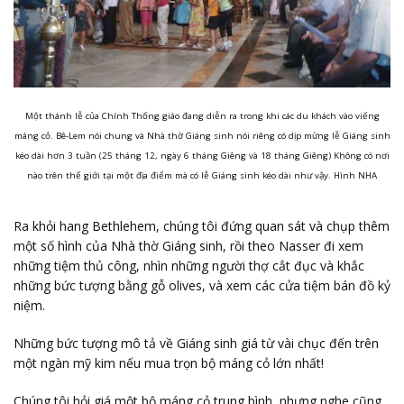
Một thánh lễ của Chính Thống giáo đang diễn ra trong khi các du khách vào viếng
máng cỏ. Bê-Lem nói chung và Nhà thờ Giáng sinh nói riêng có dịp mừng lễ Giáng sinh
kéo dài hơn 3 tuần (25 tháng 12, ngày 6 tháng Giêng và 18 tháng Giêng) Không có nơi
nào trên thế giới tại một địa điểm mà có lễ Giáng sinh kéo dài như vậy. Hình NHA
Ra khỏi hang Bethlehem, chúng tôi đứng quan sát và chụp thêm
một số hình của Nhà thờ Giáng sinh, rồi theo Nasser đi xem
những tiệm thủ công, nhìn những người thợ cắt đục và khắc
những bức tượng bằng gỗ olives, và xem các cửa tiệm bán đồ kỷ
niệm.
Những bức tượng mô tả về Giáng sinh giá từ vài chục đến trên
một ngàn mỹ kim nếu mua trọn bộ máng cỏ lớn nhất!
Chúng tôi hỏi giá một bộ máng cỏ trung bình, nhưng nghe cũng