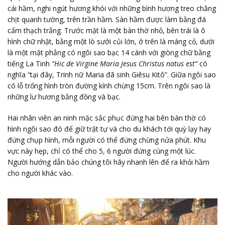
cái hầm, nghi ngút hương khói với những bình hương treo chằng
chịt quanh tường, trên trần hầm. Sàn hầm được làm bằng đá
cẩm thạch trắng. Trước mặt là một bàn thờ nhỏ, bên trái là ô
hình chữ nhật, bằng một lò sưởi củi lớn, ở trên là máng cỏ, dưới
là một mặt phẳng có ngôi sao bạc 14 cánh với giòng chữ bằng
tiếng La Tinh
“Hic de Virgine Maria Jesus Christus natus est”
có
nghĩa “tại đây, Trinh nữ Maria đã sinh Giêsu Kitô”. Giữa ngôi sao
có lỗ trống hình tròn đường kính chừng 15cm. Trên ngôi sao là
những lư hương bằng đồng và bạc.
Hai nhân viên an ninh mặc sắc phục đứng hai bên bàn thờ có
hình ngôi sao đó để giữ trật tự và cho du khách tới quỳ lạy hay
đứng chụp hình, mỗi người có thể đứng chừng nửa phút. Khu
vực này hẹp, chỉ có thể cho 5, 6 người đứng cùng một lúc.
Người hướng dẫn bảo chúng tôi hãy nhanh lên để ra khỏi hầm
cho người khác vào.