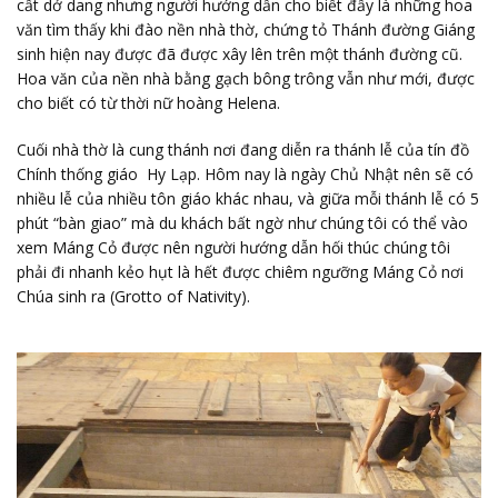
cất dở dang nhưng người hướng dẫn cho biết đấy là những hoa
văn tìm thấy khi đào nền nhà thờ, chứng tỏ Thánh đường Giáng
sinh hiện nay được đã được xây lên trên một thánh đường cũ.
Hoa văn của nền nhà bằng gạch bông trông vẫn như mới, được
cho biết có từ thời nữ hoàng Helena.
Cuối nhà thờ là cung thánh nơi đang diễn ra thánh lễ của tín đồ
Chính thống giáo Hy Lạp. Hôm nay là ngày Chủ Nhật nên sẽ có
nhiều lễ của nhiều tôn giáo khác nhau, và giữa mỗi thánh lễ có 5
phút “bàn giao” mà du khách bất ngờ như chúng tôi có thể vào
xem Máng Cỏ được nên người hướng dẫn hối thúc chúng tôi
phải đi nhanh kẻo hụt là hết được chiêm ngưỡng Máng Cỏ nơi
Chúa sinh ra (Grotto of Nativity).