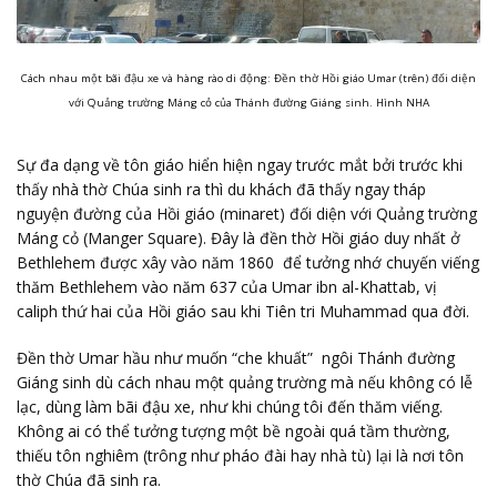
Cách nhau một bãi đậu xe và hàng rào di động: Đền thờ Hồi giáo Umar (trên) đối diện
với Quảng trường Máng cỏ của Thánh đường Giáng sinh. Hình NHA
Sự đa dạng về tôn giáo hiển hiện ngay trước mắt bởi trước khi
thấy nhà thờ Chúa sinh ra thì du khách đã thấy ngay tháp
nguyện đường của Hồi giáo (minaret) đối diện với Quảng trường
Máng cỏ (Manger Square). Đây là đền thờ Hồi giáo duy nhất ở
Bethlehem được xây vào năm 1860 để tưởng nhớ chuyến viếng
thăm Bethlehem vào năm 637 của Umar ibn al-Khattab, vị
caliph thứ hai của Hồi giáo sau khi Tiên tri Muhammad qua đời.
Đền thờ Umar hầu như muốn “che khuất” ngôi Thánh đường
Giáng sinh dù cách nhau một quảng trường mà nếu không có lễ
lạc, dùng làm bãi đậu xe, như khi chúng tôi đến thăm viếng.
Không ai có thể tưởng tượng một bề ngoài quá tầm thường,
thiếu tôn nghiêm (trông như pháo đài hay nhà tù) lại là nơi tôn
thờ Chúa đã sinh ra.