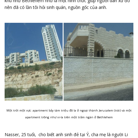
khu như Bethlehem như là một hình thức giúp người dân xứ đó
nên đã có lần tôi hỏi sinh quán, nguồn gốc của anh.
Một trời một vực: apartment bảy tám triệu đô la ở ngoại thành Jerusalem (trái) và một
apartment trông như vi-la trên một trăm ngàn ở Bethlehem
Nasser, 25 tuổi, cho biết anh sinh đẻ tại Ý, cha mẹ là người Li