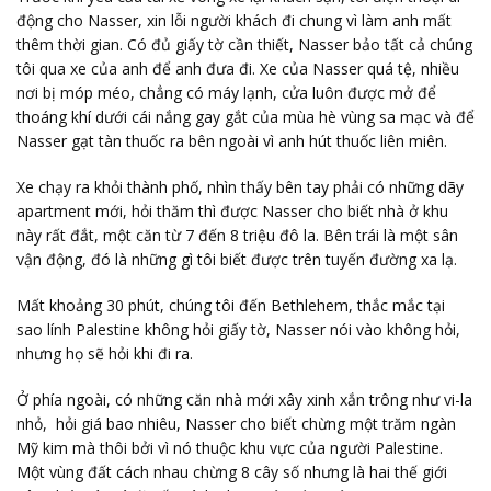
động cho Nasser, xin lỗi người khách đi chung vì làm anh mất
thêm thời gian. Có đủ giấy tờ cần thiết, Nasser bảo tất cả chúng
tôi qua xe của anh để anh đưa đi. Xe của Nasser quá tệ, nhiều
nơi bị móp méo, chẳng có máy lạnh, cửa luôn được mở để
thoáng khí dưới cái nắng gay gắt của mùa hè vùng sa mạc và để
Nasser gạt tàn thuốc ra bên ngoài vì anh hút thuốc liên miên.
Xe chạy ra khỏi thành phố, nhìn thấy bên tay phải có những dãy
apartment mới, hỏi thăm thì được Nasser cho biết nhà ở khu
này rất đắt, một căn từ 7 đến 8 triệu đô la. Bên trái là một sân
vận động, đó là những gì tôi biết được trên tuyến đường xa lạ.
Mất khoảng 30 phút, chúng tôi đến Bethlehem, thắc mắc tại
sao lính Palestine không hỏi giấy tờ, Nasser nói vào không hỏi,
nhưng họ sẽ hỏi khi đi ra.
Ở phía ngoài, có những căn nhà mới xây xinh xắn trông như vi-la
nhỏ, hỏi giá bao nhiêu, Nasser cho biết chừng một trăm ngàn
Mỹ kim mà thôi bởi vì nó thuộc khu vực của người Palestine.
Một vùng đất cách nhau chừng 8 cây số nhưng là hai thế giới