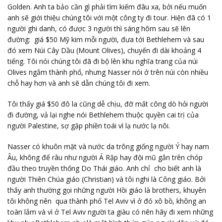
Golden. Anh ta bảo cần gì phải tìm kiếm đâu xa, bởi nếu muốn
anh sẽ giới thiệu chúng tôi với một công ty đi tour. Hiện đã có 1
người ghi danh, có được 3 người thì sáng hôm sau sẽ lên
đường: giá $50 Mỹ kim mỗi người, đưa tới Bethlehem và sau
đó xem Núi Cây Dầu (Mount Olives), chuyến đi dài khoảng 4
tiếng. Tôi nói chúng tôi đã đi bộ lên khu nghĩa trang của núi
Olives ngắm thành phố, nhưng Nasser nói ở trên núi còn nhiều
chỗ hay hơn và anh sẽ dẫn chúng tôi đi xem.
Tôi thấy giá $50 đô la cũng dễ chịu, đỡ mất công dò hỏi người
đi đường, vả lại nghe nói Bethlehem thuộc quyền cai trị của
người Palestine, sợ gặp phiền toái vì lạ nước lạ nôi.
Nasser có khuôn mặt và nước da trông giống người Ý hay nam
Âu, không để râu như người Á Rập hay đội mũ gắn trên chóp
đầu theo truyền thống Do Thái giáo. Anh chỉ cho biết anh là
người Thiên Chúa giáo (Christian) và tôi nghi là Công giáo. Bởi
thấy anh thường gọi những người Hồi giáo là brothers, khuyên
tôi không nên qua thành phố Tel Aviv vì ở đó xô bồ, không an
toàn lắm và vì ở Tel Aviv người ta giàu có nên hãy đi xem những