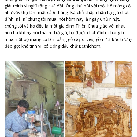
giật mình vì nghĩ rằng quá đắt. Ông chủ nói với một bộ máng cỏ
như vậy thợ làm mất cả 6 tháng. Bà chủ chấp nhận hạ giá chút
đỉnh, nài nỉ chúng tôi mua, nói hôm nay là ngày Chủ Nhật,
chúng tôi và họ đều là một gia đình Thiên Chúa giáo với nhau
nên bà không nói thách. Trả giá, hạ được chút đỉnh, chúng tôi
mua một bộ máng cỏ làm bằng gỗ cây olives, gồm 13 bức tượng
đẽo gọt khá tinh vi, có đóng dấu chữ Bethlehem.