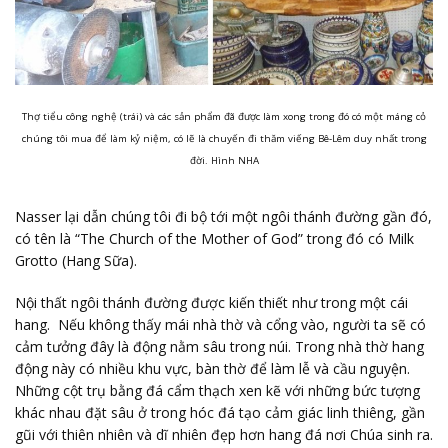
Thợ tiểu công nghệ (trái) và các sản phẩm đã được làm xong trong đó có một máng cỏ
chúng tôi mua để làm kỷ niệm, có lẽ là chuyến đi thăm viếng Bê-Lêm duy nhất trong
đời. Hình NHA
Nasser lại dẫn chúng tôi đi bộ tới một ngôi thánh đường gần đó,
có tên là “The Church of the Mother of God” trong đó có Milk
Grotto (Hang Sữa).
Nội thất ngôi thánh đường được kiến thiết như trong một cái
hang. Nếu không thấy mái nhà thờ và cổng vào, người ta sẽ có
cảm tưởng đây là động nằm sâu trong núi. Trong nhà thờ hang
động này có nhiều khu vực, bàn thờ để làm lễ và cầu nguyện.
Những cột trụ bằng đá cẩm thạch xen kẽ với những bức tượng
khác nhau đặt sâu ở trong hóc đá tạo cảm giác linh thiêng, gần
gũi với thiên nhiên và dĩ nhiên đẹp hơn hang đá nơi Chúa sinh ra.