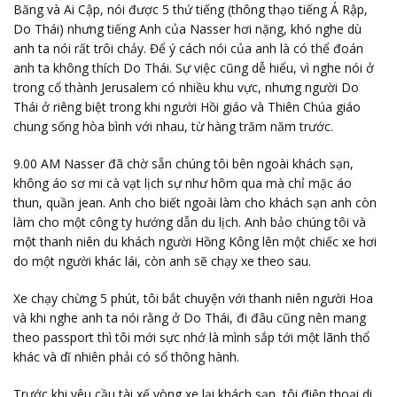
Băng và Ai Cập, nói được 5 thứ tiếng (thông thạo tiếng Á Rập,
Do Thái) nhưng tiếng Anh của Nasser hơi nặng, khó nghe dù
anh ta nói rất trôi chảy. Để ý cách nói của anh là có thể đoán
anh ta không thích Do Thái. Sự việc cũng dễ hiểu, vì nghe nói ở
trong cổ thành Jerusalem có nhiều khu vực, nhưng người Do
Thái ở riêng biệt trong khi người Hồi giáo và Thiên Chúa giáo
chung sống hòa bình với nhau, từ hàng trăm năm trước.
9.00 AM Nasser đã chờ sẵn chúng tôi bên ngoài khách sạn,
không áo sơ mi cà vạt lịch sự như hôm qua mà chỉ mặc áo
thun, quần jean. Anh cho biết ngoài làm cho khách sạn anh còn
làm cho một công ty hướng dẫn du lịch. Anh bảo chúng tôi và
một thanh niên du khách người Hồng Kông lên một chiếc xe hơi
do một người khác lái, còn anh sẽ chạy xe theo sau.
Xe chạy chừng 5 phút, tôi bắt chuyện với thanh niên người Hoa
và khi nghe anh ta nói rằng ở Do Thái, đi đâu cũng nên mang
theo passport thì tôi mới sực nhớ là mình sắp tới một lãnh thổ
khác và dĩ nhiên phải có sổ thông hành.
Trước khi yêu cầu tài xế vòng xe lại khách sạn, tôi điện thoại di