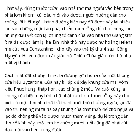
Thật vậy, đứng trước “cửa” vào nhà thờ mà người vào bên trong
phải lom khom, cúi đầu mới vào được, người hướng dẫn cho
chúng tôi biết ngôi thánh đường hiện nay đã được xây lại nhiều
lần sau những cuộc tàn phá, chiến tranh. Ông chỉ cho chúng tôi
những dấu vết còn lại chứng tỏ cánh cửa vào nhà thờ Giáng sinh
ít ra đã được làm lại hai lần. Nhà thờ này được nữ hoàng Helena
mẹ của vua Constantine I cho xây vào thế kỷ thứ 4 sau Công
Nguyên. Helena được các giáo hội Thiên Chúa giáo tôn thờ như
một vị thánh.
Cách mặt đất chừng 4 mét là đường gờ nhô ra của một khung
cửa kiểu Byzantine. Cửa này bị lấp để xây khung cửa mái vòm
kiểu Phục hưng thấp hơn, cao chừng 2 mét. Và cuối cùng là
khung cửa hiện nay hình chữ nhật cao hơn 1 mét. Ông này cho
biết có một thời nhà thờ trở thành một thứ chuồng ngựa, lạc đà
vào trú nên người ta đã xây khung cửa thật thấp để cho ngựa và
lạc đà không thể vào được! Muốn thăm viếng, dự lễ trong đền
thờ cổ kính này, một em bé chừng mười tuổi cũng đã phải cúi
đầu mới vào bên trong được.