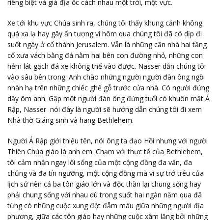
riêng biệt và giá địa ốc cách nhau một trời, một vực.
Xe tới khu vực Chúa sinh ra, chúng tôi thấy khung cảnh không
quá xa lạ hay gây ấn tượng vì hôm qua chúng tôi đã có dịp đi
suốt ngày ở cổ thành Jerusalem. Vẫn là những căn nhà hai tầng
cổ xưa vách bằng đá nằm hai bên con đường nhỏ, những con
hẻm lát gạch đá xe không thể vào được. Nasser dẫn chúng tôi
vào sâu bên trong. Anh chào những người người đàn ông ngồi
nhàn hạ trên những chiếc ghế gỗ trước cửa nhà. Có người đứng
dậy ôm anh. Gặp một người đàn ông đứng tuổi có khuôn mặt Á
Rập, Nasser nói đây là người sẽ hướng dẫn chúng tôi đi xem
Nhà thờ Giáng sinh và hang Bethlehem.
Người Á Rập giới thiệu tên, nói ông ta đạo Hồi nhưng với người
Thiên Chúa giáo là anh em. Chạm với thực tế của Bethlehem,
tôi cảm nhận ngay lối sống của một cộng đồng đa văn, đa
chủng và đa tín ngưỡng, một cộng đồng mà vì sự trớ trêu của
lịch sử nên cả ba tôn giáo lớn và độc thần lại chung sống hay
phải chung sống với nhau dù trong suốt hai ngàn năm qua đã
từng có những cuộc xung đột đẫm máu giữa những người địa
phương, giữa các tôn giáo hay những cuộc xâm lăng bởi những