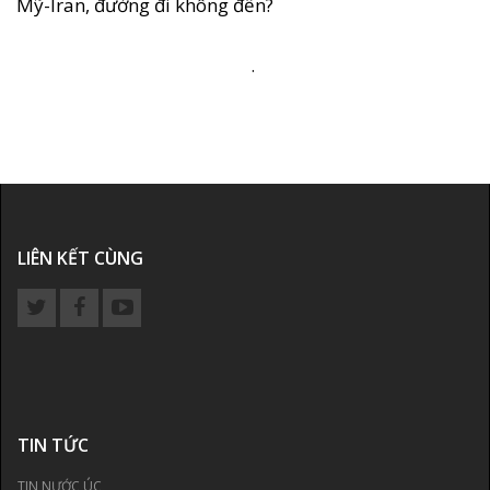
Mỹ-Iran, đường đi không đến?
.
LIÊN KẾT CÙNG
TIN TỨC
TIN NƯỚC ÚC