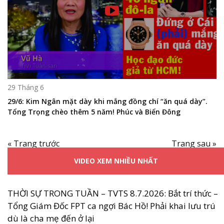
29 Tháng 6
29/6: Kim Ngân mặt dày khi mắng đồng chí “ăn quá dày”.
Tổng Trọng chèo thêm 5 năm! Phúc và Biển Đông
« Trang trước
Trang sau »
VIDEO XEM NHIỀU NHẤT
THỜI SỰ TRONG TUẦN – TVTS 8.7.2026: Bắt trí thức –
Tổng Giám Đốc FPT ca ngợi Bác Hồ! Phải khai lưu trú
dù là cha mẹ đến ở lại