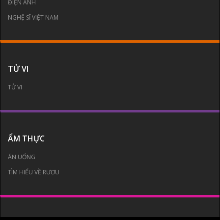
ĐIỆN ẢNH
NGHỆ SĨ VIỆT NAM
TỬ VI
TỬ VI
ẨM THỰC
ĂN UỐNG
TÌM HIỂU VỀ RƯỢU