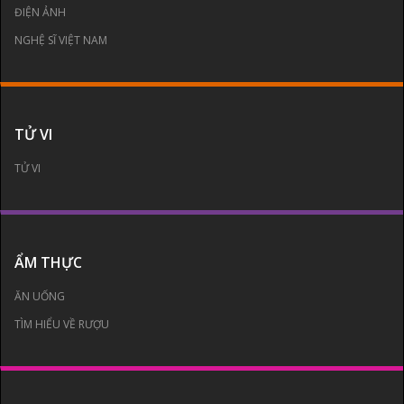
ĐIỆN ẢNH
NGHỆ SĨ VIỆT NAM
TỬ VI
TỬ VI
ẨM THỰC
ĂN UỐNG
TÌM HIỂU VỀ RƯỢU