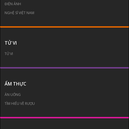
ĐIỆN ẢNH
NGHỆ SĨ VIỆT NAM
TỬ VI
TỬ VI
ẨM THỰC
ĂN UỐNG
TÌM HIỂU VỀ RƯỢU