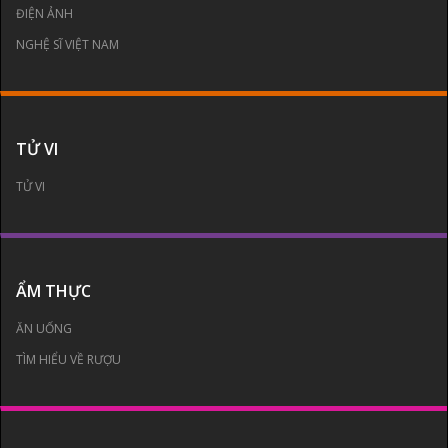
ĐIỆN ẢNH
NGHỆ SĨ VIỆT NAM
TỬ VI
TỬ VI
ẨM THỰC
ĂN UỐNG
TÌM HIỂU VỀ RƯỢU