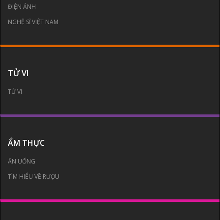
ĐIỆN ẢNH
NGHỆ SĨ VIỆT NAM
TỬ VI
TỬ VI
ẨM THỰC
ĂN UỐNG
TÌM HIỂU VỀ RƯỢU