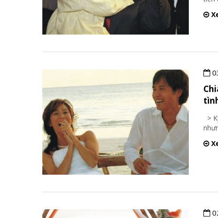
Xe
0
Chi
tìn
> Kỳ
nhưn
Xe
0