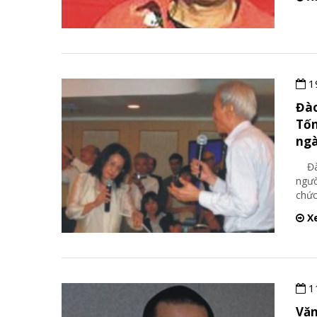
1
Đào
Tốn
ngà
Đào
ngườ
chức
Xe
1
Văn