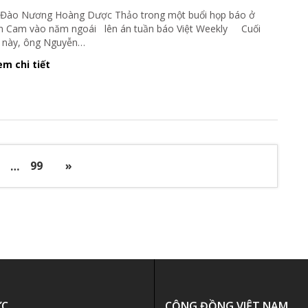
Đào Nương Hoàng Dược Thảo trong một buổi họp báo ở
 Cam vào năm ngoái lên án tuần báo Việt Weekly Cuối
 này, ông Nguyễn
…
m chi tiết
…
99
»
ỨC
CỘNG ĐỒNG VIỆT NAM