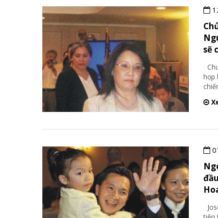
1
Ch
Ngu
sẽ 
Chư
họp 
chiế
Xe
0
Ngo
đầu
Ho
Jose
tiên