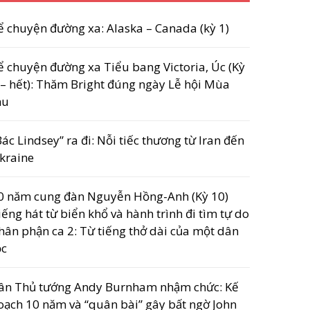
ể chuyện đường xa: Alaska – Canada (kỳ 1)
ể chuyện đường xa Tiểu bang Victoria, Úc (Kỳ
 – hết): Thăm Bright đúng ngày Lễ hội Mùa
hu
Bác Lindsey” ra đi: Nỗi tiếc thương từ Iran đến
kraine
0 năm cung đàn Nguyễn Hồng-Anh (Kỳ 10)
iếng hát từ biển khổ và hành trình đi tìm tự do
hân phận ca 2: Từ tiếng thở dài của một dân
ộc
ân Thủ tướng Andy Burnham nhậm chức: Kế
oạch 10 năm và “quân bài” gây bất ngờ John