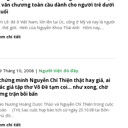
i văn chương toàn cầu dành cho người trẻ dưới
tuổi
Lê: đẻ ở Việt Nam, lớn lên tại Úc, sống ở Mỹ và nay là người
 thế giới. Hình của Nguyễn Khoa Thái Anh Hôm nay,
…
m chi tiết
9 Tháng 10, 2008 |
Người Việt đó đây
chứng minh Nguyễn Chí Thiện thật hay giả, ai
tác giả tập thơ Vô Đề tạm coi… như xong, chờ
ng trận bôi bẩn
 Nương Hoàng Dược Thảo và Nguyễn Chí Thiện trong cuộc
báo (TH) Sau cuộc họp báo lịch sử ngày 25.10.08 tại Bôn-
thủ đô
…
m chi tiết