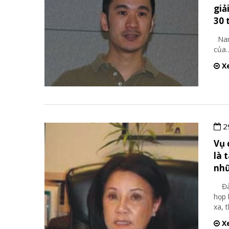
giả
30 
Nam 
của…
Xe
2
Vụ 
là 
nhữ
Đào
họp 
xa, 
Xe