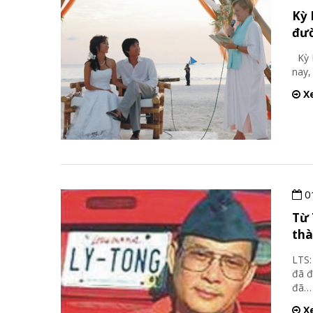
Kỳ 
đườ
Kỳ D
nay,
Xe
0
Từ 
thà
LTS:
đã đ
đã
…
Xe