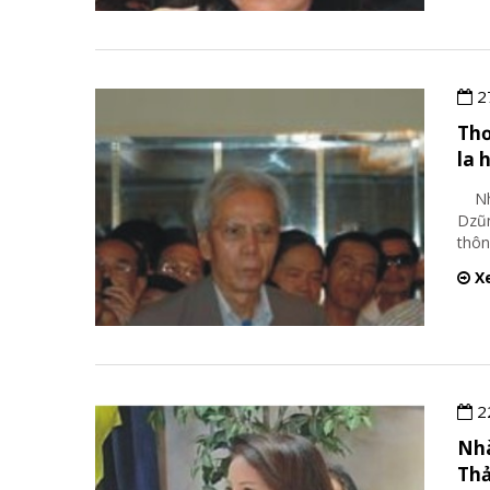
2
Thơ
la 
Nhà 
Dzũn
thôn
Xe
2
Nhà
Thả