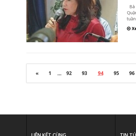
Bà 
Quận
tuần
Xe
«
1
…
92
93
94
95
96
LIÊN KẾT CÙNG
TIN T