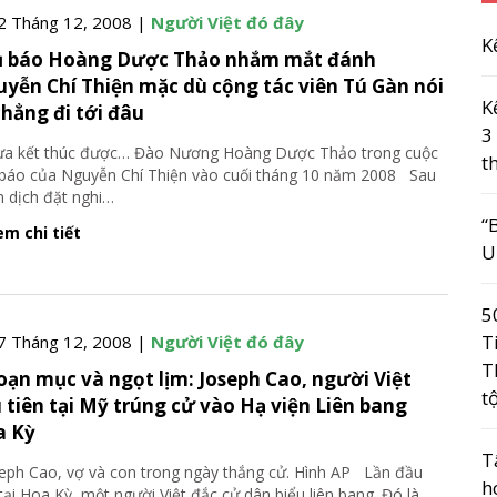
2 Tháng 12, 2008 |
Người Việt đó đây
K
ủ báo Hoàng Dược Thảo nhắm mắt đánh
yễn Chí Thiện mặc dù cộng tác viên Tú Gàn nói
K
chẳng đi tới đâu
3
a kết thúc được… Đào Nương Hoàng Dược Thảo trong cuộc
t
báo của Nguyễn Chí Thiện vào cuối tháng 10 năm 2008 Sau
n dịch đặt nghi
…
“
m chi tiết
U
5
T
7 Tháng 12, 2008 |
Người Việt đó đây
T
ạn mục và ngọt lịm: Joseph Cao, người Việt
t
 tiên tại Mỹ trúng cử vào Hạ viện Liên bang
a Kỳ
T
ph Cao, vợ và con trong ngày thắng cử. Hình AP Lần đầu
h
 tại Hoa Kỳ, một người Việt đắc cử dân biểu liên bang. Đó là
…