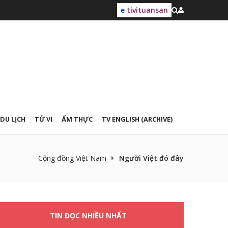
e
tivituansan
DU LỊCH
TỬ VI
ẨM THỰC
TV ENGLISH (ARCHIVE)
Cộng đồng Việt Nam
Người Việt đó đây
TIN ĐỌC NHIỀU NHẤT