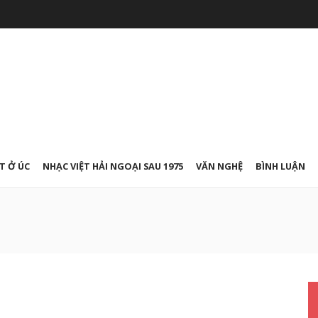
T Ở ÚC
NHẠC VIỆT HẢI NGOẠI SAU 1975
VĂN NGHỆ
BÌNH LUẬN