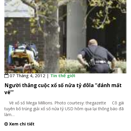
07 Tháng 4, 2012 |
Tin thế giới
Người thắng cuộc xổ số nửa tỷ đôla “đánh mất
vé’”
Vé xổ số Mega Millions. Photo courtesy: thegazette Cô gái
tuyên bố trúng giải xổ số nửa tỷ USD hôm qua lại thông báo đã
làm
…
Xem chi tiết