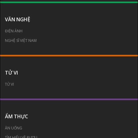
VĂN NGHỆ
ĐIỆN ẢNH
NGHỆ SĨ VIỆT NAM
TỬ VI
TỬ VI
ẨM THỰC
ĂN UỐNG
TÌM HIỂU VỀ RƯỢU