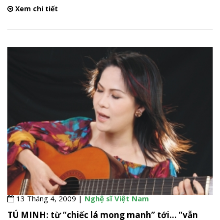
Xem chi tiết
13 Tháng 4, 2009 |
Nghệ sĩ Việt Nam
TÚ MINH: từ “chiếc lá mong manh” tới… “vẫn